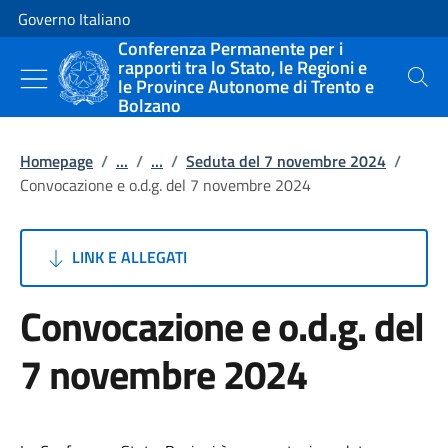
Vai al contenuto
Vai alla navigazione del sito
Governo Italiano
Conferenza Permanente per i
rapporti tra lo Stato, le Regioni e
le Province Autonome di Trento e
Cerca
Bolzano
Homepage
/
...
/
...
/
Seduta del 7 novembre 2024
/
Convocazione e o.d.g. del 7 novembre 2024
LINK E ALLEGATI
Convocazione e o.d.g. del
7 novembre 2024