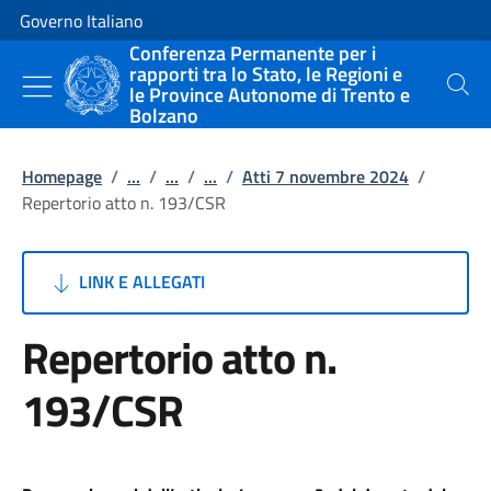
Vai al contenuto
Vai alla navigazione del sito
Governo Italiano
Conferenza Permanente per i
rapporti tra lo Stato, le Regioni e
le Province Autonome di Trento e
Cerca
Bolzano
Homepage
/
...
/
...
/
...
/
Atti 7 novembre 2024
/
Repertorio atto n. 193/CSR
LINK E ALLEGATI
Repertorio atto n.
193/CSR