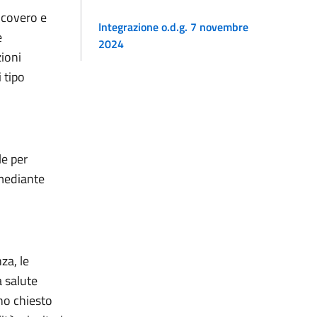
ricovero e
Integrazione o.d.g. 7 novembre
e
2024
zioni
 tipo
le per
 mediante
za, le
a salute
nno chiesto