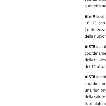
suddetta no
VISTA
la com
16113, con 
Conferenza 
della riunio
VISTA
la not
coordinamen
della richie
del 14 otto
VISTA
la not
coordinamen
una riunione
della salute
formulato a