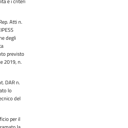
à e i criteri
ep. Atti n.
 CIPESS
one degli
ta
nto previsto
le 2019, n.
ot. DAR n.
ato lo
ecnico del
cio per il
iramato la