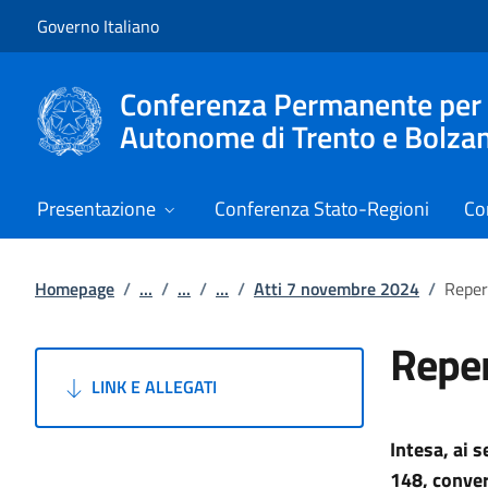
Vai al contenuto
Vai alla navigazione del sito
Governo Italiano
Conferenza Permanente per i r
Autonome di Trento e Bolza
Presentazione
Conferenza Stato-Regioni
Co
Homepage
/
...
/
...
/
...
/
Atti 7 novembre 2024
/
Reper
Reper
LINK E ALLEGATI
Intesa, ai 
148, conver