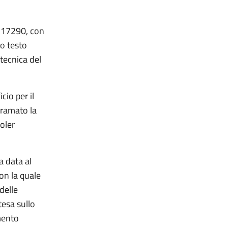
. 17290, con
vo testo
 tecnica del
cio per il
iramato la
oler
 data al
on la quale
delle
tesa sullo
mento