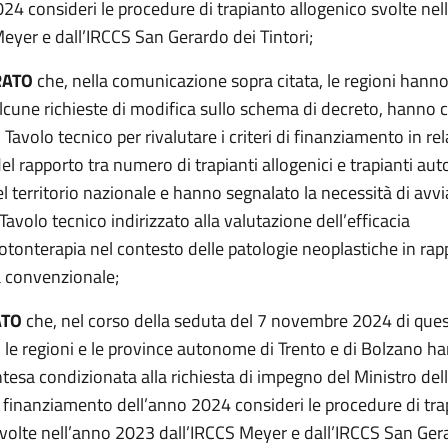
024 consideri le procedure di trapianto allogenico svolte ne
eyer e dall’IRCCS San Gerardo dei Tintori;
RATO
che, nella comunicazione sopra citata, le regioni hanno 
lcune richieste di modifica sullo schema di decreto, hanno 
n Tavolo tecnico per rivalutare i criteri di finanziamento in re
el rapporto tra numero di trapianti allogenici e trapianti aut
el territorio nazionale e hanno segnalato la necessità di avv
avolo tecnico indirizzato alla valutazione dell’efficacia
otonterapia nel contesto delle patologie neoplastiche in rap
a convenzionale;
ATO
che, nel corso della seduta del 7 novembre 2024 di que
 le regioni e le province autonome di Trento e di Bolzano h
ntesa condizionata alla richiesta di impegno del Ministro del
el finanziamento dell’anno 2024 consideri le procedure di tr
svolte nell’anno 2023 dall’IRCCS Meyer e dall’IRCCS San Ger