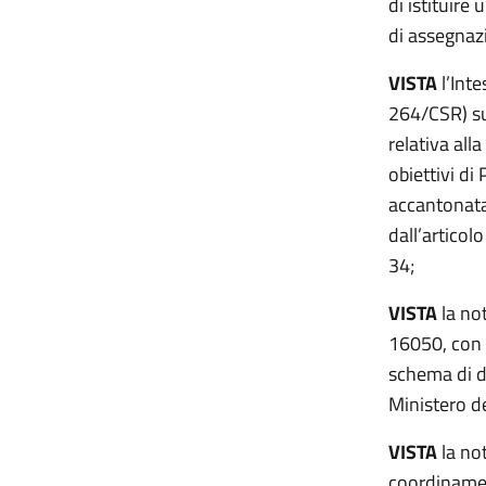
di istituire
di assegnazi
VISTA
l’Int
264/CSR) sul
relativa alla
obiettivi di
accantonata
dall’artico
34;
VISTA
la no
16050, con l
schema di d
Ministero d
VISTA
la not
coordinamen