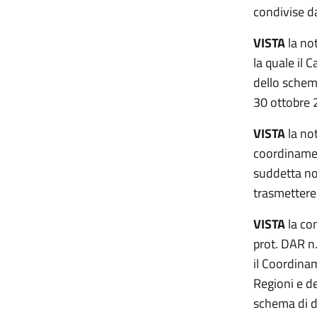
condivise da
VISTA
la not
la quale il 
dello schema
30 ottobre 
VISTA
la no
coordinamen
suddetta not
trasmettere 
VISTA
la co
prot. DAR n
il Coordina
Regioni e d
schema di d