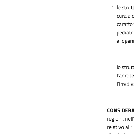
le strut
cura a c
caratter
pediatri
allogen
le strut
l’adrot
l’irradi
CONSIDER
regioni, nel
relativo al 