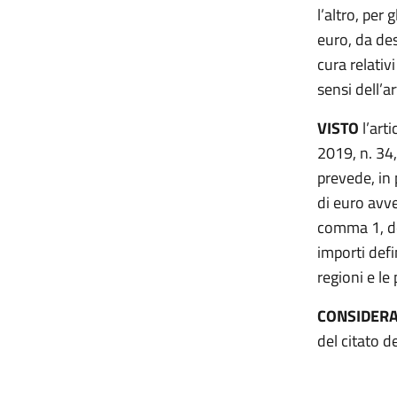
l’altro, per
euro, da dest
cura relativ
sensi dell’a
VISTO
l’art
2019, n. 34,
prevede, in 
di euro avven
comma 1, de
importi defi
regioni e le
CONSIDER
del citato 