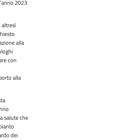
ll’anno 2023
altresì
chiesto
lazione alla
ologhi
iare con
porto alla
sta
anno
la salute che
apianto
ardo dei