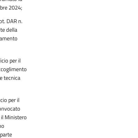
obre 2024;
ot. DAR n.
te della
llamento
cio per il
accoglimento
e tecnica
io per il
convocato
il Ministero
no
 parte