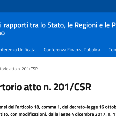
apporti tra lo Stato, le Regioni e le 
no
nferenza Unificata
Conferenza Finanza Pubblica
Con
torio atto n. 201/CSR
torio atto n. 201/CSR
sensi dell’articolo 18, comma 1, del decreto-legge 16 otto
tito, con modificazioni, dalla legge 4 dicembre 2017, n. 1