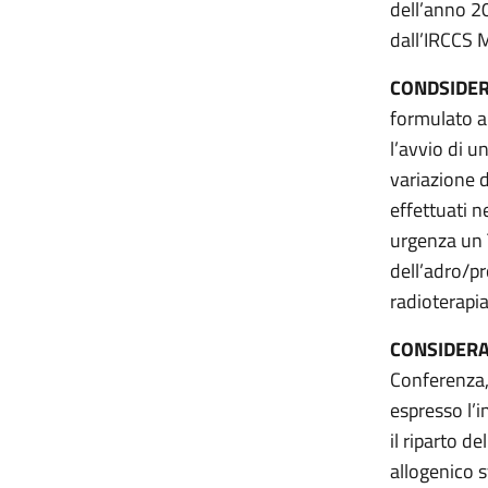
dell’anno 2
dall’IRCCS M
CONDSIDE
formulato a
l’avvio di u
variazione d
effettuati n
urgenza un T
dell’adro/pr
radioterapi
CONSIDER
Conferenza,
espresso l’i
il riparto d
allogenico 