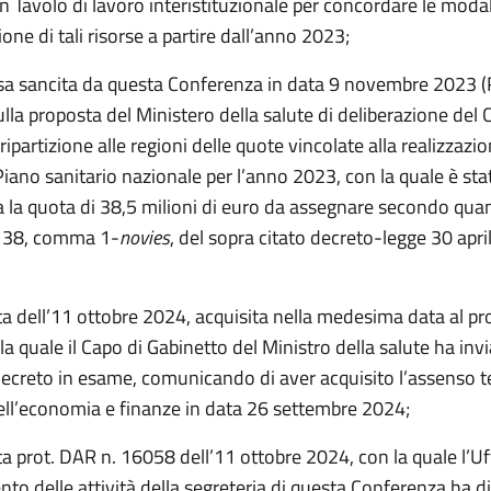
 un Tavolo di lavoro interistituzionale per concordare le modalit
one di tali risorse a partire dall’anno 2023;
esa sancita da questa Conferenza in data 9 novembre 2023 (R
la proposta del Ministero della salute di deliberazione del
 ripartizione alle regioni delle quote vincolate alla realizzazi
 Piano sanitario nazionale per l’anno 2023, con la quale è sta
 la quota di 38,5 milioni di euro da assegnare secondo qua
lo 38, comma 1-
novies
, del sopra citato decreto-legge 30 apri
ta dell’11 ottobre 2024, acquisita nella medesima data al pr
a quale il Capo di Gabinetto del Ministro della salute ha invi
ecreto in esame, comunicando di aver acquisito l’assenso t
ell’economia e finanze in data 26 settembre 2024;
a prot. DAR n. 16058 dell’11 ottobre 2024, con la quale l’Uffi
to delle attività della segreteria di questa Conferenza ha d