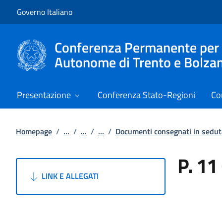
Vai al contenuto
Vai alla navigazione del sito
Governo Italiano
Conferenza Permanente per i r
Autonome di Trento e Bolza
Presentazione
Conferenza Stato-Regioni
Co
Homepage
/
...
/
...
/
...
/
Documenti consegnati in sedu
P. 11
LINK E ALLEGATI