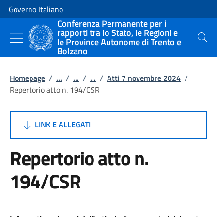
Vai al contenuto
Vai alla navigazione del sito
Governo Italiano
Conferenza Permanente per i
rapporti tra lo Stato, le Regioni e
le Province Autonome di Trento e
Cerca
Bolzano
Homepage
/
...
/
...
/
...
/
Atti 7 novembre 2024
/
Repertorio atto n. 194/CSR
LINK E ALLEGATI
Repertorio atto n.
194/CSR