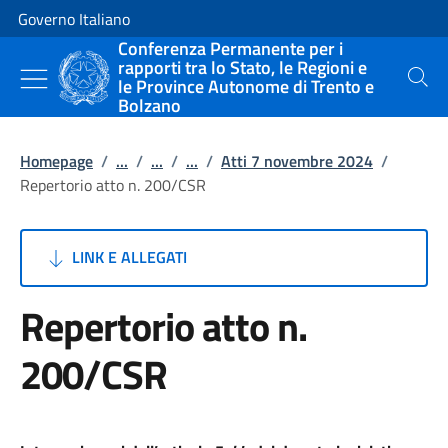
Vai al contenuto
Vai alla navigazione del sito
Governo Italiano
Conferenza Permanente per i
rapporti tra lo Stato, le Regioni e
le Province Autonome di Trento e
Cerca
Bolzano
Homepage
/
...
/
...
/
...
/
Atti 7 novembre 2024
/
Repertorio atto n. 200/CSR
LINK E ALLEGATI
Repertorio atto n.
200/CSR