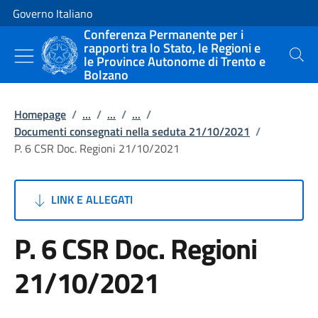
Vai al contenuto
Vai alla navigazione del sito
Governo Italiano
Conferenza Permanente per i
rapporti tra lo Stato, le Regioni e
le Province Autonome di Trento e
Cerca
Bolzano
Homepage
/
...
/
...
/
...
/
Documenti consegnati nella seduta 21/10/2021
/
P. 6 CSR Doc. Regioni 21/10/2021
LINK E ALLEGATI
P. 6 CSR Doc. Regioni
21/10/2021