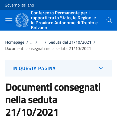
Vai al contenuto
Vai alla navigazione del sito
Governo Italiano
Conferenza Permanente per i
rapporti tra lo Stato, le Regioni e
le Province Autonome di Trento e
Cerca
Bolzano
Homepage
/
...
/
...
/
Seduta del 21/10/2021
/
Documenti consegnati nella seduta 21/10/2021
IN QUESTA PAGINA
Documenti consegnati
nella seduta
21/10/2021