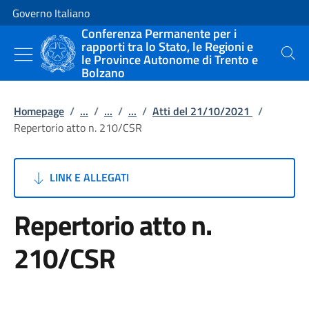
Vai al contenuto
Vai alla navigazione del sito
Governo Italiano
Conferenza Permanente per i
rapporti tra lo Stato, le Regioni e
le Province Autonome di Trento e
Cerca
Bolzano
Homepage
/
...
/
...
/
...
/
Atti del 21/10/2021
/
Repertorio atto n. 210/CSR
LINK E ALLEGATI
Repertorio atto n.
210/CSR