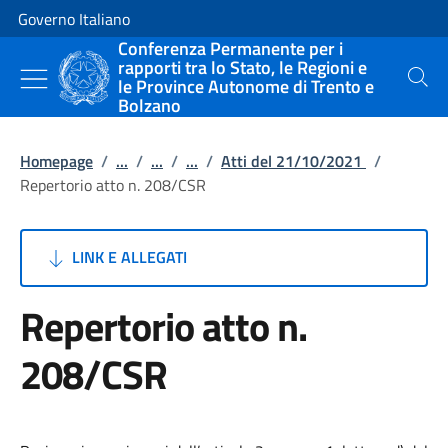
Vai al contenuto
Vai alla navigazione del sito
Governo Italiano
Conferenza Permanente per i
rapporti tra lo Stato, le Regioni e
le Province Autonome di Trento e
Cerca
Bolzano
Homepage
/
...
/
...
/
...
/
Atti del 21/10/2021
/
Repertorio atto n. 208/CSR
LINK E ALLEGATI
Repertorio atto n.
208/CSR