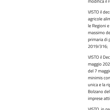
modifica il
VISTO il dec
agricole alim
le Regioni 
massimo deg
primaria di 
2019/316;
VISTO il Dec
maggio 2020
del 7 maggio
minimis con
unica e la r
Bolzano del
imprese atti
VISTO, in pa