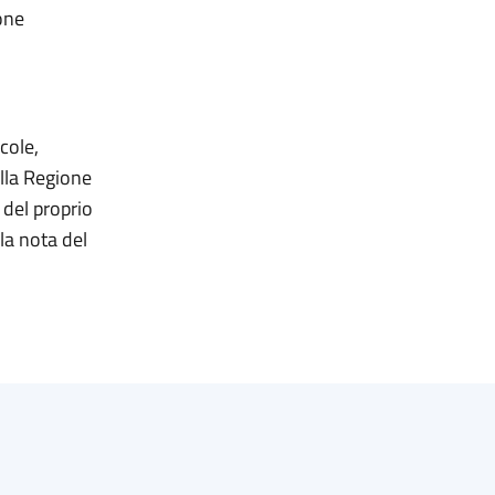
one
cole,
alla Regione
del proprio
a nota del