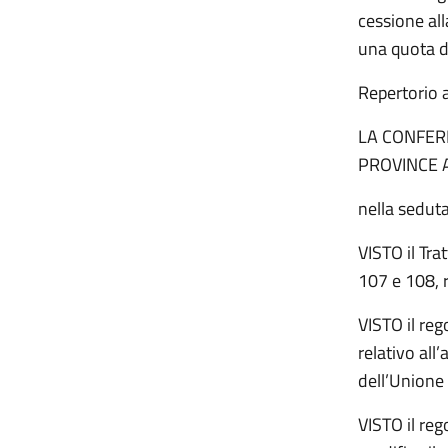
cessione al
una quota d
Repertorio 
LA CONFER
PROVINCE 
nella sedut
VISTO il Tra
107 e 108, r
VISTO il re
relativo all
dell’Unione 
VISTO il re