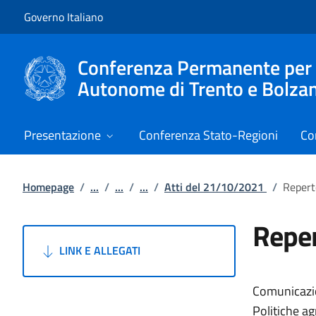
Vai al contenuto
Vai alla navigazione del sito
Governo Italiano
Conferenza Permanente per i r
Autonome di Trento e Bolza
Presentazione
Conferenza Stato-Regioni
Co
Homepage
/
...
/
...
/
...
/
Atti del 21/10/2021
/
Repert
Reper
LINK E ALLEGATI
Comunicazion
Politiche ag