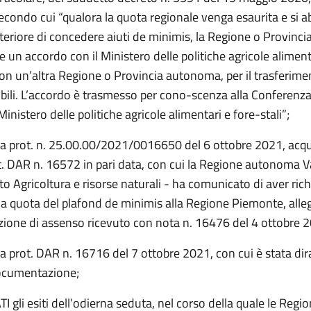
condo cui “qualora la quota regionale venga esaurita e si ab
lteriore di concedere aiuti de minimis, la Regione o Provin
e un accordo con il Ministero delle politiche agricole aliment
con un’altra Regione o Provincia autonoma, per il trasferime
ibili. L’accordo è trasmesso per cono-scenza alla Conferenz
 Ministero delle politiche agricole alimentari e fore-stali”;
ta prot. n. 25.00.00/2021/0016650 del 6 ottobre 2021, acqui
ot. DAR n. 16572 in pari data, con cui la Regione autonoma V
o Agricoltura e risorse naturali - ha comunicato di aver ric
a quota del plafond de minimis alla Regione Piemonte, alle
one di assenso ricevuto con nota n. 16476 del 4 ottobre 
a prot. DAR n. 16716 del 7 ottobre 2021, con cui è stata di
ocumentazione;
gli esiti dell’odierna seduta, nel corso della quale le Region