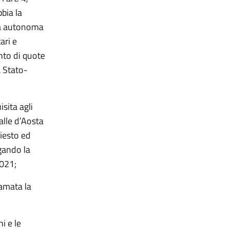
bia la
cia autonoma
ari e
nto di quote
a Stato-
sita agli
alle d’Aosta
hiesto ed
gando la
2021;
ramata la
i e le