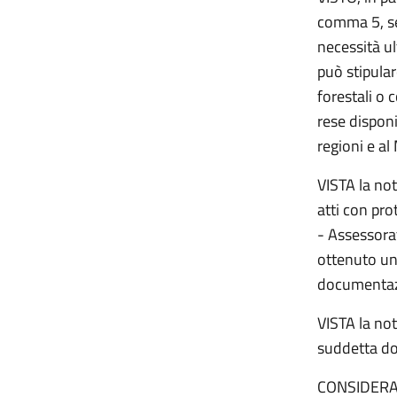
comma 5, se
necessità u
può stipular
forestali o 
rese dispon
regioni e al
VISTA la no
atti con pr
- Assessorat
ottenuto un
documentazi
VISTA la not
suddetta d
CONSIDERATI 