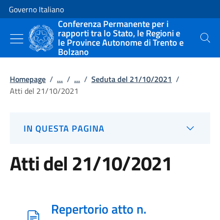
Vai al contenuto
Vai alla navigazione del sito
Governo Italiano
Conferenza Permanente per i
rapporti tra lo Stato, le Regioni e
le Province Autonome di Trento e
Cerca
Bolzano
Homepage
/
...
/
...
/
Seduta del 21/10/2021
/
Atti del 21/10/2021
IN QUESTA PAGINA
Atti del 21/10/2021
Repertorio atto n.