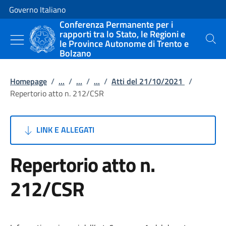
Vai al contenuto
Vai alla navigazione del sito
Governo Italiano
Conferenza Permanente per i
rapporti tra lo Stato, le Regioni e
le Province Autonome di Trento e
Cerca
Bolzano
Homepage
/
...
/
...
/
...
/
Atti del 21/10/2021
/
Repertorio atto n. 212/CSR
LINK E ALLEGATI
Repertorio atto n.
212/CSR