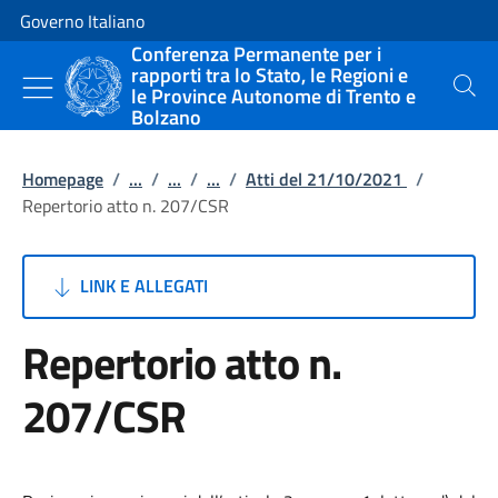
Vai al contenuto
Vai alla navigazione del sito
Governo Italiano
Conferenza Permanente per i
rapporti tra lo Stato, le Regioni e
le Province Autonome di Trento e
Cerca
Bolzano
Homepage
/
...
/
...
/
...
/
Atti del 21/10/2021
/
Repertorio atto n. 207/CSR
LINK E ALLEGATI
Repertorio atto n.
207/CSR