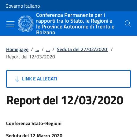
Vai al contenuto
Vai alla navigazione del sito
Governo Italiano
Conferenza Permanente per i
rapporti tra lo Stato, le Regioni e
le Province Autonome di Trento e
Cerca
Bolzano
Homepage
/
...
/
...
/
Seduta del 27/02/2020
/
Report del 12/03/2020
LINK E ALLEGATI
Report del 12/03/2020
Conferenza Stato-Regioni
Seduta del 12 Marzo 2020