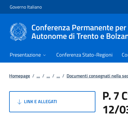
Vai al contenuto
Vai alla navigazione del sito
Governo Italiano
Conferenza Permanente per i r
Autonome di Trento e Bolza
Presentazione
Conferenza Stato-Regioni
Co
Homepage
/
...
/
...
/
...
/
Documenti consegnati nella s
P. 7 
LINK E ALLEGATI
12/0