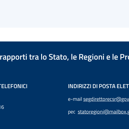
apporti tra lo Stato, le Regioni e le 
TELEFONICI
INDIRIZZI DI POSTA EL
e-mail
segdirettorecsr@gov
16
pec
statoregioni@mailbox.g