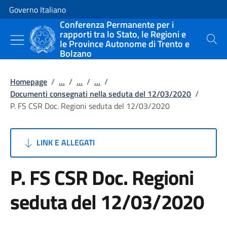
Vai al contenuto
Vai alla navigazione del sito
Governo Italiano
Conferenza Permanente per i
rapporti tra lo Stato, le Regioni e
le Province Autonome di Trento e
Cerca
Bolzano
Homepage
/
...
/
...
/
...
/
Documenti consegnati nella seduta del 12/03/2020
/
P. FS CSR Doc. Regioni seduta del 12/03/2020
LINK E ALLEGATI
P. FS CSR Doc. Regioni
seduta del 12/03/2020