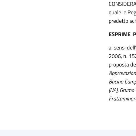
CONSIDERATI 
quale le Re
predetto sc
ESPRIME 
ai sensi dell
2006, n. 152
proposta del
Approvazione 
Bacino Campa
(NA), Grumo 
Frattaminore