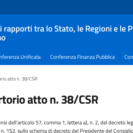
apporti tra lo Stato, le Regioni e le 
no
nferenza Unificata
Conferenza Finanza Pubblica
Con
rio atto n. 38/CSR
torio atto n. 38/CSR
ensi dell’articolo 57, comma 1, lettera a), n. 2, del decreto leg
 n. 152, sullo schema di decreto del Presidente del Consigli