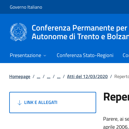
Vai al contenuto
Vai alla navigazione del sito
Governo Italiano
Conferenza Permanente per i r
Autonome di Trento e Bolza
Presentazione
Conferenza Stato-Regioni
Co
Homepage
/
...
/
...
/
...
/
Atti del 12/03/2020
/
Reperto
Reper
LINK E ALLEGATI
Parere, ai s
aprile 2006,