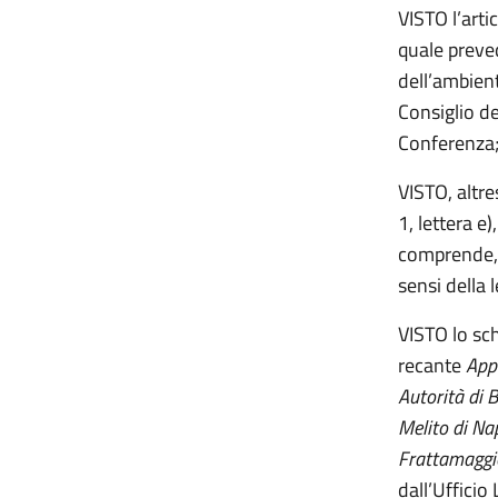
VISTO l’arti
quale preved
dell’ambient
Consiglio de
Conferenza
VISTO, altre
1, lettera e
comprende, t
sensi della
VISTO lo sch
recante
Appr
Autorità di 
Melito di Na
Frattamaggio
dall’Ufficio