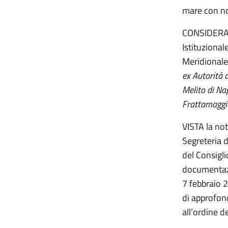
mare con no
CONSIDERATO
Istituzional
Meridionale
ex Autorità 
Melito di Na
Frattamaggio
VISTA la not
Segreteria 
del Consigli
documentazio
7 febbraio 2
di approfon
all’ordine d