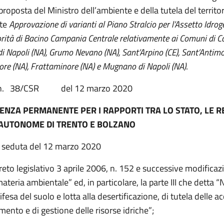
 proposta del Ministro dell’ambiente e della tutela del territor
nte
Approvazione di varianti al Piano Stralcio per l’Assetto Idro
orità di Bacino Campania Centrale relativamente ai Comuni di 
 di Napoli (NA), Grumo Nevano (NA), Sant’Arpino (CE), Sant’Antimo
re (NA), Frattaminore (NA) e Mugnano di Napoli (NA)
.
o n. 38/CSR del 12 marzo 2020
ENZA PERMANENTE PER I RAPPORTI TRA LO STATO, LE RE
AUTONOME DI TRENTO E BOLZANO
a seduta del 12 marzo 2020
reto legislativo 3 aprile 2006, n. 152 e successive modificaz
teria ambientale” ed, in particolare, la parte III che detta 
ifesa del suolo e lotta alla desertificazione, di tutela delle a
mento e di gestione delle risorse idriche”;