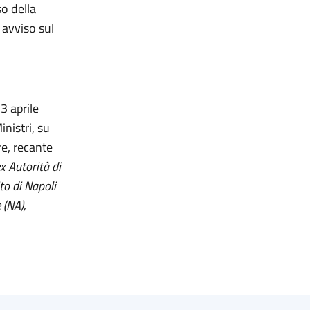
o della
 avviso sul
 3 aprile
nistri, su
re, recante
x Autorità di
to di Napoli
 (NA),