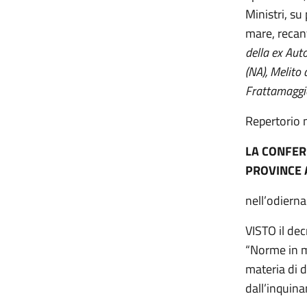
Ministri, su
mare, reca
della ex Aut
(NA), Melito
Frattamaggio
Repertori
LA CONFER
PROVINCE 
nell’odiern
VISTO il dec
“Norme in ma
materia di d
dall’inquina