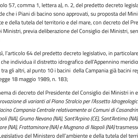
colo 57, comma 1, lettera a), n. 2, del predetto decreto legislat
e che i Piani di bacino sono approvati, su proposta del Mini
e e della tutela del territorio e del mare, con decreto del Pr
i Ministri, previa deliberazione del Consiglio dei Ministri, se
;
sì, l’articolo 64 del predetto decreto legislativo, in particola
), che individua il distretto idrografico dell’Appennino meridi
ra gli altri, al punto 10 i bacini della Campania già bacini re
 legge 18 maggio 1989, n. 183;
ema di decreto del Presidente del Consiglio dei Ministri in e
ovazione di varianti al Piano Stralcio per l’Assetto Idrogeologic
Bacino Campania Centrale relativamente ai Comuni di Casandrin
poli (NA), Grumo Nevano (NA), Sant’Arpino (CE), Sant’Antimo (NA)
re (NA), Frattaminore (NA) e Mugnano di Napoli (NA)
trasmess
 Legislativo del Ministero dell’ambiente e della tutela del terri