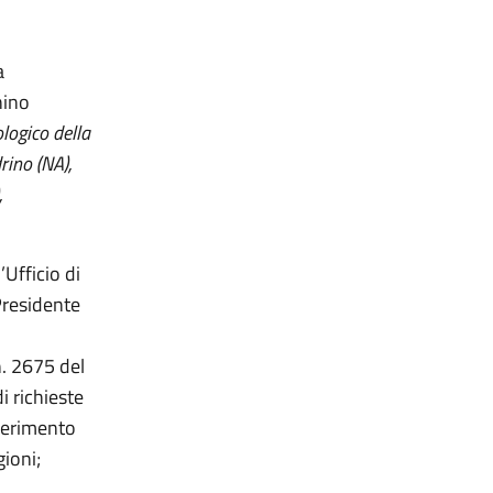
a
nino
ologico della
ino (NA),
,
Ufficio di
Presidente
n. 2675 del
i richieste
nserimento
gioni;