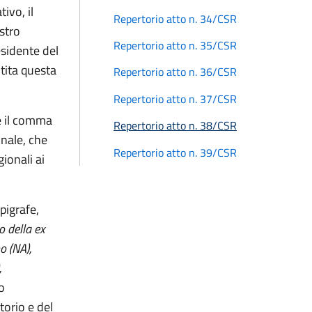
ivo, il
Repertorio atto n. 34/CSR
stro
Repertorio atto n. 35/CSR
esidente del
ntita questa
Repertorio atto n. 36/CSR
Repertorio atto n. 37/CSR
re il comma
Repertorio atto n. 38/CSR
onale, che
Repertorio atto n. 39/CSR
gionali ai
pigrafe,
o della ex
o (NA),
,
o
torio e del