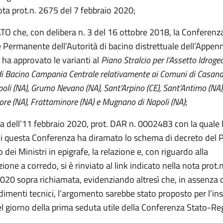
ta prot.n. 2675 del 7 febbraio 2020;
 che, con delibera n. 3 del 16 ottobre 2018, la Conferenz
e Permanente dell’Autorità di bacino distrettuale dell’Appen
 ha approvato le varianti al
Piano Stralcio per l’Assetto Idroge
di Bacino Campania Centrale relativamente ai Comuni di Casandr
poli (NA), Grumo Nevano (NA), Sant’Arpino (CE), Sant’Antimo (NA)
re (NA), Frattaminore (NA) e Mugnano di Napoli (NA)
;
a dell’11 febbraio 2020, prot. DAR n. 0002483 con la quale l’
di questa Conferenza ha diramato lo schema di decreto del 
o dei Ministri in epigrafe, la relazione e, con riguardo alla
ne a corredo, si è rinviato al link indicato nella nota prot.
020 sopra richiamata, evidenziando altresì che, in assenza d
dimenti tecnici, l’argomento sarebbe stato proposto per l’i
el giorno della prima seduta utile della Conferenza Stato-Re