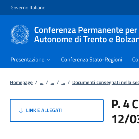
Vai al contenuto
Vai alla navigazione del sito
Governo Italiano
Conferenza Permanente per i r
Autonome di Trento e Bolza
Presentazione
Conferenza Stato-Regioni
Co
Homepage
/
...
/
...
/
...
/
Documenti consegnati nella s
P. 4 
LINK E ALLEGATI
12/0