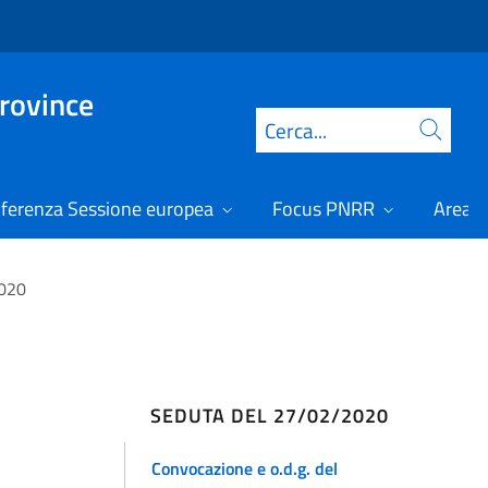
Province
Cerca
ferenza Sessione europea
Focus PNRR
Area r
2020
SEDUTA DEL 27/02/2020
Convocazione e o.d.g. del