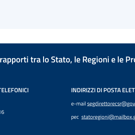
apporti tra lo Stato, le Regioni e le 
TELEFONICI
INDIRIZZI DI POSTA EL
e-mail
segdirettorecsr@gov
16
pec
statoregioni@mailbox.g