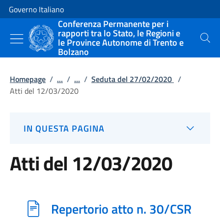
Vai al contenuto
Vai alla navigazione del sito
Governo Italiano
Conferenza Permanente per i
rapporti tra lo Stato, le Regioni e
le Province Autonome di Trento e
Cerca
Bolzano
Homepage
/
...
/
...
/
Seduta del 27/02/2020
/
Atti del 12/03/2020
IN QUESTA PAGINA
Atti del 12/03/2020
Repertorio atto n. 30/CSR