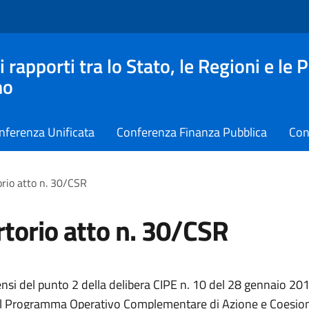
apporti tra lo Stato, le Regioni e le 
no
nferenza Unificata
Conferenza Finanza Pubblica
Con
rio atto n. 30/CSR
torio atto n. 30/CSR
ensi del punto 2 della delibera CIPE n. 10 del 28 gennaio 201
l Programma Operativo Complementare di Azione e Coesion