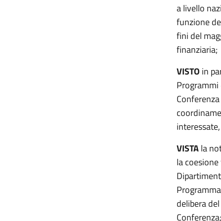
a livello na
funzione de
fini del mag
finanziaria;
VISTO
in pa
Programmi di
Conferenza 
coordinament
interessate,
VISTA
la no
la coesione 
Dipartimento
Programma O
delibera del
Conferenza