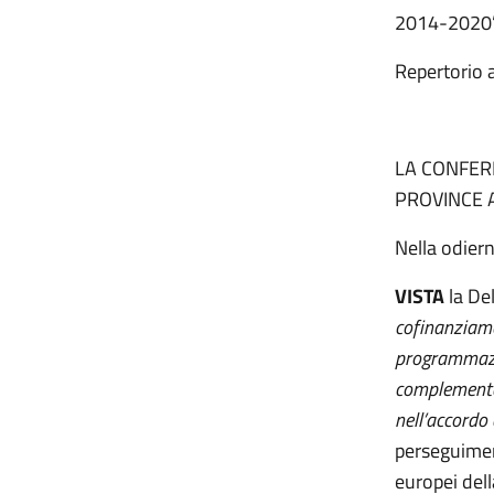
2014-2020”,
Repertori
LA CONFERE
PROVINCE 
Nella odier
VISTA
la De
cofinanziame
programmazi
complementar
nell’accordo
perseguiment
europei del