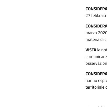
CONSIDER
27 febbraio
CONSIDER
marzo 2020,
materia di 
VISTA
la no
comunicare 
osservazion
CONSIDER
hanno espre
territoriale 
ESPRIM