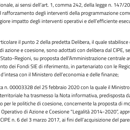
zionale, ai sensi dell’art. 1, comma 242, della legge n. 147/20
l rafforzamento degli interventi della programmazione comu
giore impatto degli interventi operativi e dell’efficiente ese
rticolare il punto 2 della predetta Delibera, il quale stabilisce 
 azione e coesione, sono adottati con delibera dal CIPE, se
Stato-Regioni, su proposta dell’Amministrazione centrale av
o dei Fondi SIE di riferimento, in partenariato con le Regi
 d’intesa con il Ministero dell’economia e delle finanze;
ta n. 00003328 del 25 febbraio 2020 con la quale il Ministro 
territoriale ha trasmesso la Nota informativa, predisposta d
 per le politiche di coesione, concernente la proposta di mo
perativo di Azione e Coesione "Legalità 2014-2020”, app
 CIPE n. 6 del 3 marzo 2017, ai fini dell’acquisizione del pare
;