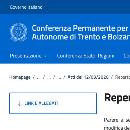
Vai al contenuto
Vai alla navigazione del sito
Governo Italiano
Conferenza Permanente per i r
Autonome di Trento e Bolza
Presentazione
Conferenza Stato-Regioni
Co
Homepage
/
...
/
...
/
...
/
Atti del 12/03/2020
/
Reperto
Reper
LINK E ALLEGATI
Parere, ai s
modifica de