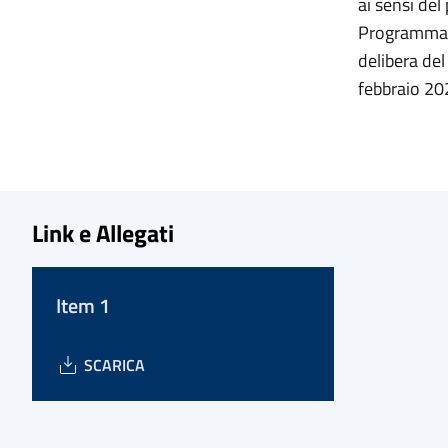
ai sensi del
Programma O
delibera de
febbraio 202
Link e Allegati
Item 1
SCARICA