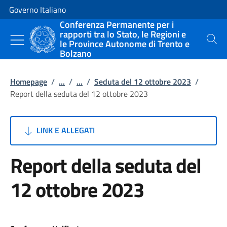
Vai al contenuto
Vai alla navigazione del sito
Governo Italiano
Conferenza Permanente per i
rapporti tra lo Stato, le Regioni e
le Province Autonome di Trento e
Cerca
Bolzano
Homepage
/
...
/
...
/
Seduta del 12 ottobre 2023
/
Report della seduta del 12 ottobre 2023
LINK E ALLEGATI
Report della seduta del
12 ottobre 2023