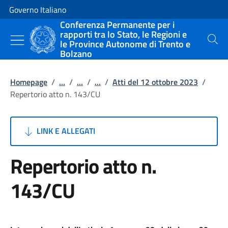
Vai al contenuto
Vai alla navigazione del sito
Governo Italiano
Conferenza Permanente per i
rapporti tra lo Stato, le Regioni e
le Province Autonome di Trento e
Cerca
Bolzano
Homepage
/
...
/
...
/
...
/
Atti del 12 ottobre 2023
/
Repertorio atto n. 143/CU
LINK E ALLEGATI
Repertorio atto n.
143/CU