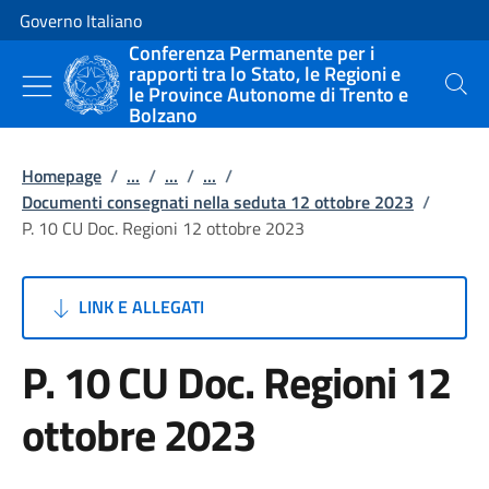
Vai al contenuto
Vai alla navigazione del sito
Governo Italiano
Conferenza Permanente per i
rapporti tra lo Stato, le Regioni e
le Province Autonome di Trento e
Cerca
Bolzano
Homepage
/
...
/
...
/
...
/
Documenti consegnati nella seduta 12 ottobre 2023
/
P. 10 CU Doc. Regioni 12 ottobre 2023
LINK E ALLEGATI
P. 10 CU Doc. Regioni 12
ottobre 2023