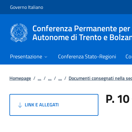
Vai al contenuto
Vai alla navigazione del sito
Governo Italiano
Conferenza Permanente per i r
Autonome di Trento e Bolza
Presentazione
Conferenza Stato-Regioni
Co
Homepage
/
...
/
...
/
...
/
Documenti consegnati nella se
P. 10
LINK E ALLEGATI