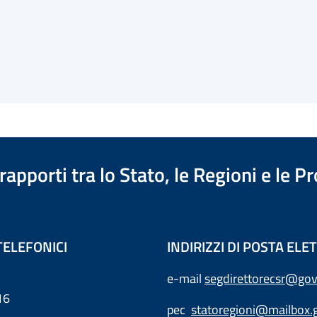
apporti tra lo Stato, le Regioni e le 
TELEFONICI
INDIRIZZI DI POSTA EL
e-mail
segdirettorecsr@gov
16
pec
statoregioni@mailbox.g