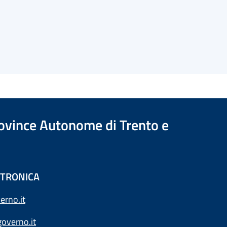
Province Autonome di Trento e
ETTRONICA
erno.it
overno.it