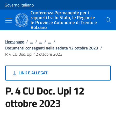
Vai al contenuto
Vai alla navigazione del sito
Governo Italiano
Conferenza Permanente per i
rapporti tra lo Stato, le Regioni e
le Province Autonome di Trento e
Cerca
Bolzano
Homepage
/
...
/
...
/
...
/
Documenti consegnati nella seduta 12 ottobre 2023
/
P. 4 CU Doc. Upi 12 ottobre 2023
LINK E ALLEGATI
P. 4 CU Doc. Upi 12
ottobre 2023