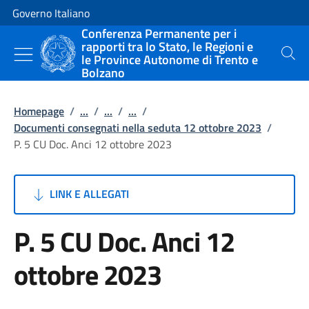
Vai al contenuto
Vai alla navigazione del sito
Governo Italiano
Conferenza Permanente per i
rapporti tra lo Stato, le Regioni e
le Province Autonome di Trento e
Cerca
Bolzano
Homepage
/
...
/
...
/
...
/
Documenti consegnati nella seduta 12 ottobre 2023
/
P. 5 CU Doc. Anci 12 ottobre 2023
LINK E ALLEGATI
P. 5 CU Doc. Anci 12
ottobre 2023