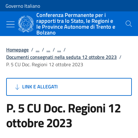
Vai al contenuto
Vai alla navigazione del sito
Governo Italiano
Conferenza Permanente per i
rapporti tra lo Stato, le Regioni e
le Province Autonome di Trento e
Cerca
Bolzano
Homepage
/
...
/
...
/
...
/
Documenti consegnati nella seduta 12 ottobre 2023
/
P. 5 CU Doc. Regioni 12 ottobre 2023
LINK E ALLEGATI
P. 5 CU Doc. Regioni 12
ottobre 2023