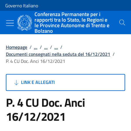
Vai al contenuto
Vai alla navigazione del sito
Governo Italiano
Conferenza Permanente per i
rapporti tra lo Stato, le Regioni e
le Province Autonome di Trento e
Cerca
Bolzano
Homepage
/
...
/
...
/
...
/
Documenti consegnati nella seduta del 16/12/2021
/
P. 4 CU Doc. Anci 16/12/2021
LINK E ALLEGATI
P. 4 CU Doc. Anci
16/12/2021