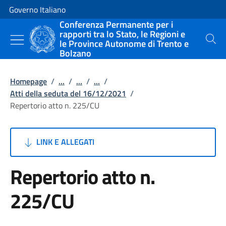
Vai al contenuto
Vai alla navigazione del sito
Governo Italiano
Conferenza Permanente per i
rapporti tra lo Stato, le Regioni e
le Province Autonome di Trento e
Cerca
Bolzano
Homepage
/
...
/
...
/
...
/
Atti della seduta del 16/12/2021
/
Repertorio atto n. 225/CU
LINK E ALLEGATI
Repertorio atto n.
225/CU