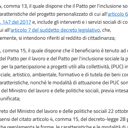
 4, comma 13, il quale dispone che i
l Patto per l'inclusione so
ratteristiche del progetto personalizzato di cui all'
articolo 
n. 147 del 2017
e, include gli interventi e i servizi sociali di c
i all'
articolo 7 del suddetto decreto legislativo
, che,
ente, si intendono riferiti al reddito di cittadinanza;
 4, comma 15, il quale dispone che
il beneficiario è tenuto ad 
del Patto per il lavoro e del Patto per l'inclusione sociale la 
 per la partecipazione a progetti utili alla collettività, (PUC) 
ociale, artistico, ambientale, formativo e di tutela dei beni c
aratteristiche, nonché le modalità di attuazione dei PUC son
del Ministro del lavoro e delle politiche sociali, previa intesa
unificata;
reto del Ministro del lavoro e delle politiche sociali 22 otto
sensi del citato
articolo 4, comma 15, del
decreto-legge 28 
che regolamenta le forme, le caratteristiche e le modalità di