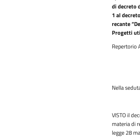
di decreto d
1 al decret
recante “De
Progetti uti
Repertorio 
LA C
Nella sedut
VISTO il dec
materia di r
legge 28 mar