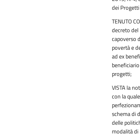
dei Progetti 
TENUTO CONTO
decreto del 
capoverso de
povertà e de
ad ex benefi
beneficiari
progetti;
VISTA la no
con la quale 
perfezionam
schema di de
delle politi
modalità di 