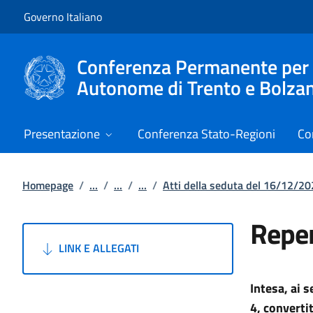
Vai al contenuto
Vai alla navigazione del sito
Governo Italiano
Conferenza Permanente per i r
Autonome di Trento e Bolza
Presentazione
Conferenza Stato-Regioni
Co
Homepage
/
...
/
...
/
...
/
Atti della seduta del 16/12/2
Reper
LINK E ALLEGATI
Intesa, ai 
4, converti