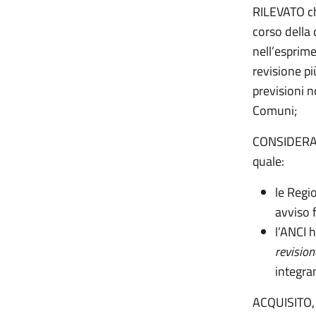
RILEVATO ch
corso della 
nell’esprime
revisione pi
previsioni 
Comuni;
CONSIDERATI 
quale:
le
Regio
avviso 
l’ANCI 
revisio
integra
ACQUISITO, 