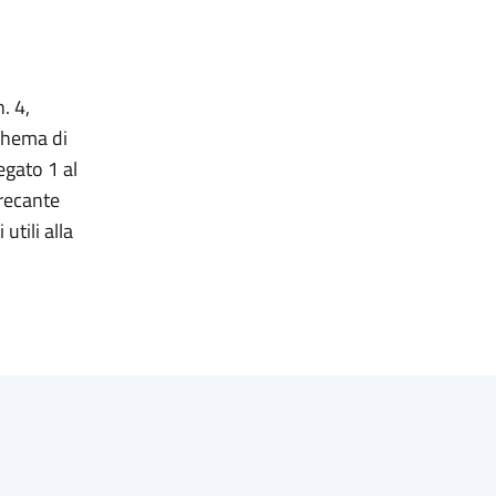
. 4,
schema di
egato 1 al
 recante
utili alla