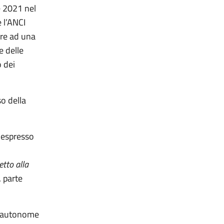
e 2021 nel
 l’ANCI
ere ad una
e delle
 dei
o della
 espresso
tto alla
, parte
ce autonome