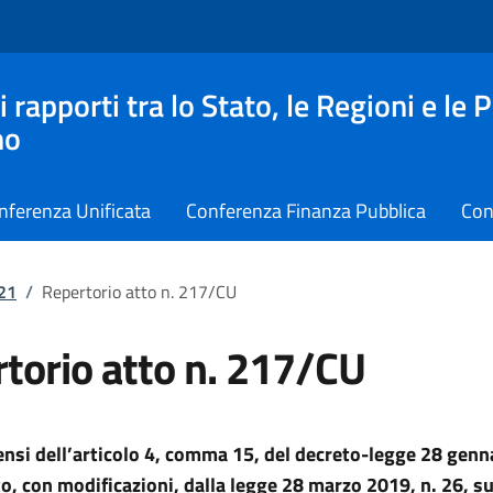
apporti tra lo Stato, le Regioni e le 
no
nferenza Unificata
Conferenza Finanza Pubblica
Con
021
/
Repertorio atto n. 217/CU
torio atto n. 217/CU
sensi dell’articolo 4, comma 15, del decreto-legge 28 genn
to, con modificazioni, dalla legge 28 marzo 2019, n. 26, s