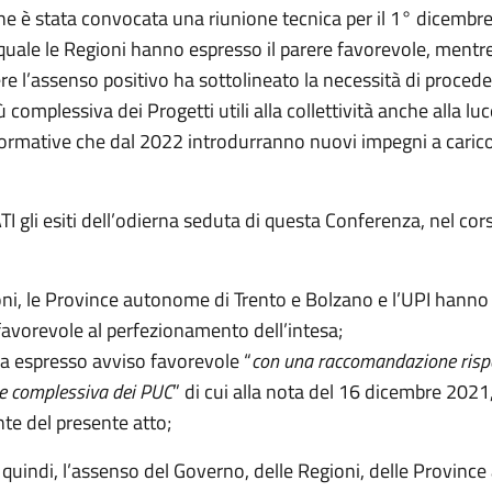
e è stata convocata una riunione tecnica per il 1° dicembr
quale le Regioni hanno espresso il parere favorevole, mentre
re l’assenso positivo ha sottolineato la necessità di proced
ù complessiva dei Progetti utili alla collettività anche alla luc
normative che dal 2022 introdurranno nuovi impegni a carico
gli esiti dell’odierna seduta di questa Conferenza, nel cors
ni,
le Province autonome di Trento e Bolzano e l’UPI hanno
favorevole al perfezionamento dell’intesa;
ha espresso avviso favorevole “
con una raccomandazione rispe
ne complessiva dei PUC
” di cui alla nota del 16 dicembre 2021
nte del presente atto;
quindi, l’assenso del Governo, delle Regioni, delle Provin