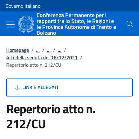
Vai al contenuto
Vai alla navigazione del sito
Governo Italiano
Conferenza Permanente per i
rapporti tra lo Stato, le Regioni e
le Province Autonome di Trento e
Cerca
Bolzano
Homepage
/
...
/
...
/
...
/
Atti della seduta del 16/12/2021
/
Repertorio atto n. 212/CU
LINK E ALLEGATI
Repertorio atto n.
212/CU