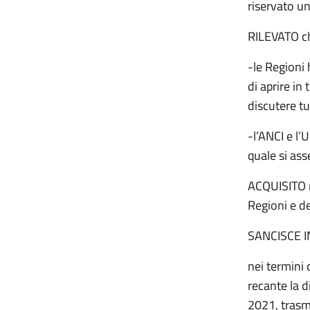
riservato un
RILEVATO ch
-le Regioni 
di aprire in
discutere tu
-l’ANCI e l’
quale si ass
ACQUISITO n
Regioni e de
SANCISCE 
nei termini 
recante la d
2021, trasme