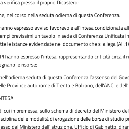
a verifica presso il proprio Dicastero;
e, nel corso nella seduta odierna di questa Conferenza:
hanno espresso avviso favorevole all’intesa condizionata all
 tempi brevissimi un tavolo in sede di Conferenza Unificata in
tte le istanze evidenziate nel documento che si allega (All.1)
UPI hanno espresso l’intesa, rappresentando criticità circa il r
egnano le risorse;
ell’odierna seduta di questa Conferenza l’assenso del Gove
lle Province autonome di Trento e Bolzano, dell’ANCI e dell’
INTESA
di cui in premessa, sullo schema di decreto del Ministero dell
isciplina delle modalità di erogazione delle borse di studio p
sso dal Ministero dell’istruzione, Ufficio di Gabinetto, dir