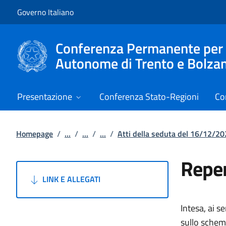
Vai al contenuto
Vai alla navigazione del sito
Governo Italiano
Conferenza Permanente per i r
Autonome di Trento e Bolza
Presentazione
Conferenza Stato-Regioni
Co
Homepage
/
...
/
...
/
...
/
Atti della seduta del 16/12/2
Reper
LINK E ALLEGATI
Intesa, ai s
sullo schema