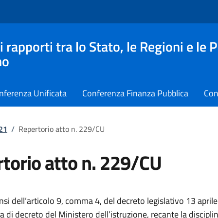
apporti tra lo Stato, le Regioni e le 
no
nferenza Unificata
Conferenza Finanza Pubblica
Con
021
/
Repertorio atto n. 229/CU
torio atto n. 229/CU
ensi dell’articolo 9, comma 4, del decreto legislativo 13 april
 di decreto del Ministero dell’istruzione, recante la disciplin