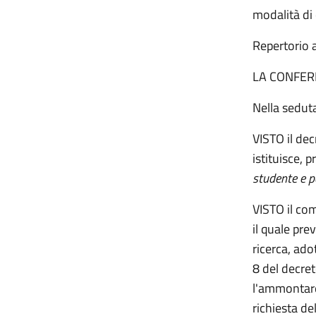
modalità di 
Repertorio 
LA CONFER
Nella sedut
VISTO il dec
istituisce, p
studente e pe
VISTO il com
il quale pre
ricerca, ado
8 del decre
l'ammontare 
richiesta de