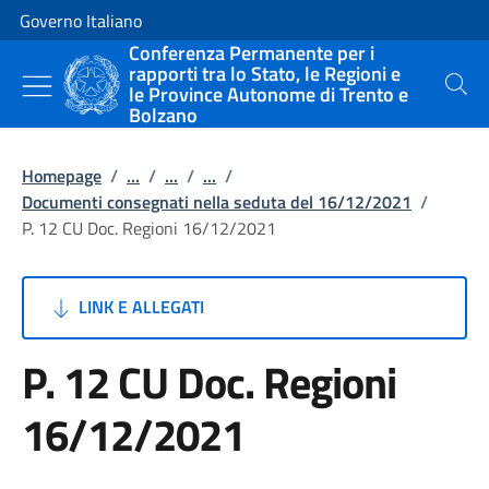
Vai al contenuto
Vai alla navigazione del sito
Governo Italiano
Conferenza Permanente per i
rapporti tra lo Stato, le Regioni e
le Province Autonome di Trento e
Cerca
Bolzano
Homepage
/
...
/
...
/
...
/
Documenti consegnati nella seduta del 16/12/2021
/
P. 12 CU Doc. Regioni 16/12/2021
LINK E ALLEGATI
P. 12 CU Doc. Regioni
16/12/2021