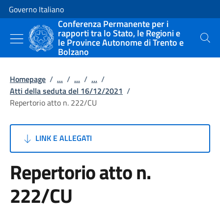
Vai al contenuto
Vai alla navigazione del sito
Governo Italiano
Conferenza Permanente per i
rapporti tra lo Stato, le Regioni e
le Province Autonome di Trento e
Cerca
Bolzano
Homepage
/
...
/
...
/
...
/
Atti della seduta del 16/12/2021
/
Repertorio atto n. 222/CU
LINK E ALLEGATI
Repertorio atto n.
222/CU