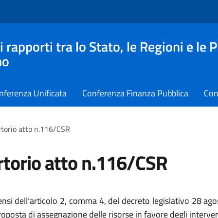
apporti tra lo Stato, le Regioni e le 
no
nferenza Unificata
Conferenza Finanza Pubblica
Con
torio atto n.116/CSR
torio atto n.116/CSR
ensi dell’articolo 2, comma 4, del decreto legislativo 28 ag
roposta di assegnazione delle risorse in favore degli intervent