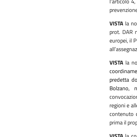
l’articolo 4
prevenzione 
VISTA
la no
prot. DAR n
europei, il
all’assegnaz
VISTA
la no
coordinamen
predetta d
Bolzano, 
convocazione
regioni e al
contenuto d
prima il pro
VISTA
la co