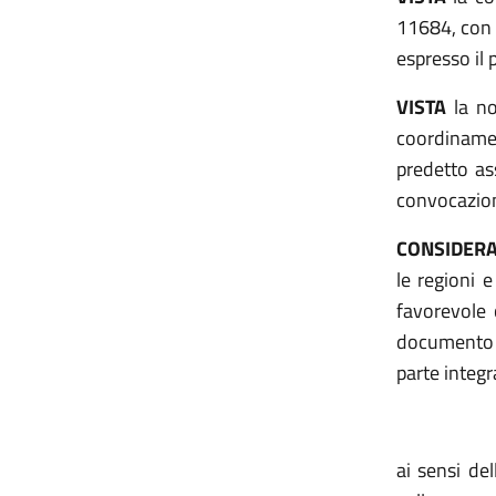
11684, con 
espresso il 
VISTA
la no
coordinamen
predetto as
convocazione
CONSIDER
le regioni 
favorevole 
documento i
parte integr
ai sensi de