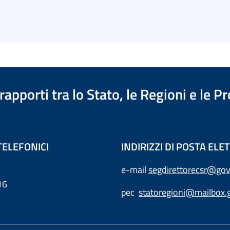
apporti tra lo Stato, le Regioni e le 
TELEFONICI
INDIRIZZI DI POSTA EL
e-mail
segdirettorecsr@gov
16
pec
statoregioni@mailbox.g