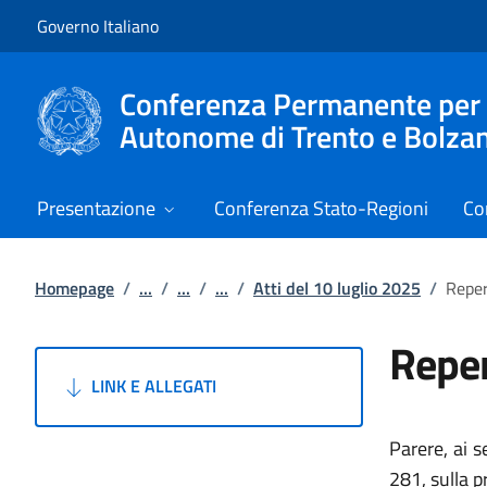
Vai al contenuto
Vai alla navigazione del sito
Governo Italiano
Conferenza Permanente per i r
Autonome di Trento e Bolza
Presentazione
Conferenza Stato-Regioni
Co
Homepage
/
...
/
...
/
...
/
Atti del 10 luglio 2025
/
Reper
Reper
LINK E ALLEGATI
Parere, ai s
281, sulla p