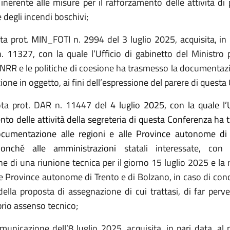
, inerente alle misure per il rafforzamento delle attività di
degli incendi boschivi;
ta prot. MIN_FOTI n. 2994 del 3 luglio 2025, acquisita, in 
. 11327, con la quale l’Ufficio di gabinetto del Ministro pe
 PNRR e le politiche di coesione ha trasmesso la documentazi
ione in oggetto, ai fini dell’espressione del parere di quest
ta prot. DAR n. 11447
del 4 luglio 2025, con la quale l’U
to delle attività della segreteria di questa Conferenza ha 
ocumentazione alle regioni e alle Province autonome di 
nonché alle amministrazioni
statali interessate, con 
 di una riunione tecnica per il giorno 15 luglio 2025 e la r
le Province autonome di Trento e di Bolzano, in caso di con
ella proposta di assegnazione di cui trattasi, di far perv
prio assenso tecnico;
municazione dell’8 luglio 2025, acquisita, in pari data, al 