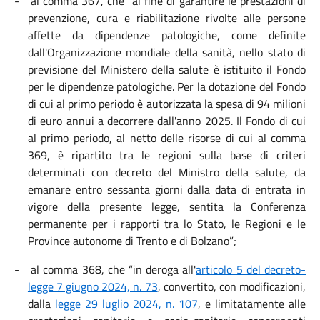
-
al comma 367, che
“al fine di garantire le prestazioni di
prevenzione, cura e riabilitazione rivolte alle persone
affette da dipendenze patologiche, come definite
dall'Organizzazione mondiale della sanità, nello stato di
previsione del Ministero della salute è istituito il Fondo
per le dipendenze patologiche. Per la dotazione del Fondo
di cui al primo periodo è autorizzata la spesa di 94 milioni
di euro annui a decorrere dall'anno 2025. Il Fondo di cui
al primo periodo, al netto delle risorse di cui al comma
369, è ripartito tra le regioni sulla base di criteri
determinati con decreto del Ministro della salute, da
emanare entro sessanta giorni dalla data di entrata in
vigore della presente legge, sentita la Conferenza
permanente per i rapporti tra lo Stato, le Regioni e le
Province autonome di Trento e di Bolzano”;
-
al comma 368, che “i
n deroga all'
articolo 5 del decreto-
legge 7 giugno 2024, n. 73
, convertito, con modificazioni,
dalla
legge 29 luglio 2024, n. 107
, e limitatamente alle