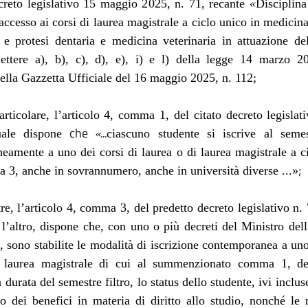
creto legislativo 15 maggio 2025, n. 71, recante
«
Disciplina
accesso ai corsi di laurea magistrale a ciclo unico in medicina
 e protesi dentaria e medicina veterinaria in attuazione del
ttere a), b), c), d), e), i) e l) della legge 14 marzo 2
ella Gazzetta Ufficiale del 16 maggio 2025, n. 112;
particolare, l’articolo 4, comma 1, del citato decreto legislat
che
«...
uale dispone
ciascuno studente si iscrive al semes
amente a uno dei corsi di laurea o di laurea magistrale a c
;
 3, anche in sovrannumero, anche in università diverse ...»
tre, l’articolo 4, comma 3, del predetto decreto legislativo n.
a l’altro, dispone che, con uno o più decreti del Ministro dell
a, sono stabilite le modalità di iscrizione contemporanea a
uno 
i laurea magistrale di cui al summenzionato comma 1, d
a durata del semestre filtro, lo status dello studente, ivi inclu
o dei benefici in materia di diritto allo studio, nonché le 