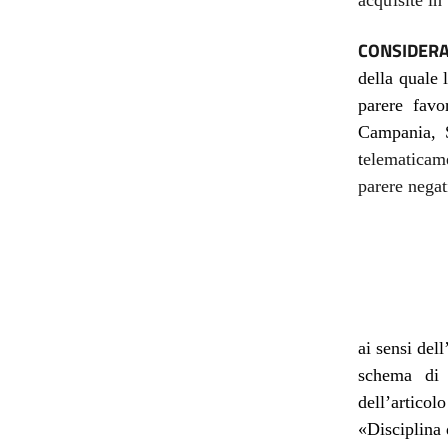
acquisite in
CONSIDERA
della quale
parere favo
Campania, S
t
elematicam
parere negat
ai sensi del
schema di d
dell’artico
«Disciplina 