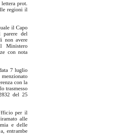
lettera prot.
le regioni il
quale il Capo
l parere del
di non avere
l Ministero
nze con nota
data 7 luglio
à menzionato
erenza con la
llo trasmesso
12832 del 25
fficio per il
iramato alle
omia e delle
ca, entrambe