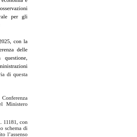
ll’economia e
osservazioni
rale per gli
;
2025, con la
erenza delle
 questione,
inistrazioni
ria di questa
la Conferenza
el Ministero
n. 11181, con
llo schema di
to l’assenso