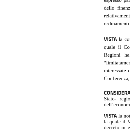
espresso par
delle finan
relativamen
ordinamenti 
VISTA
la co
quale il Co
Regioni ha
“limitatame
interessate 
Conferenza
CONSIDER
Stato- regi
dell’economi
VISTA
la not
la quale il 
decreto in 