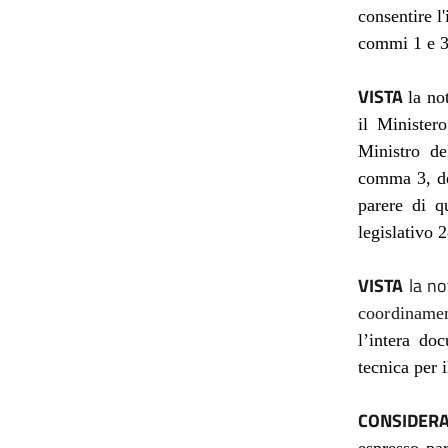
consentire l
commi 1 e 3,
VISTA
la no
il Minister
Ministro del
comma 3, del
parere di q
legislativo 
VISTA
la no
coordinamen
l’intera do
tecnica per i
CONSIDERA