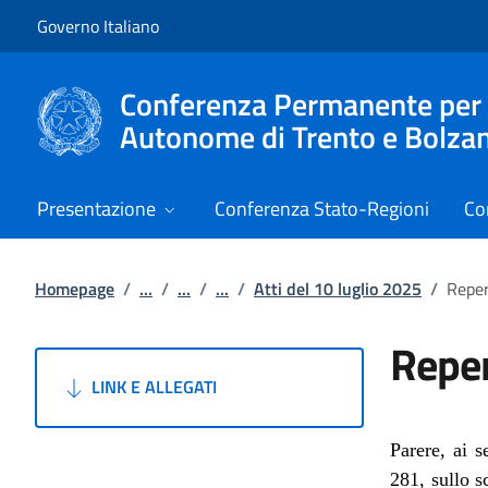
Vai al contenuto
Vai alla navigazione del sito
Governo Italiano
Conferenza Permanente per i r
Autonome di Trento e Bolza
Presentazione
Conferenza Stato-Regioni
Co
Homepage
/
...
/
...
/
...
/
Atti del 10 luglio 2025
/
Reper
Reper
LINK E ALLEGATI
Parere,
ai se
281
, sullo 