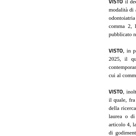
VISTO
il de
modalità di 
odontoiatria
comma 2, le
pubblicato n
VISTO
, in 
2025, il q
contemporane
cui al comma
VISTO
, inol
il quale, fr
della ricerc
laurea o d
articolo 4, l
di godiment