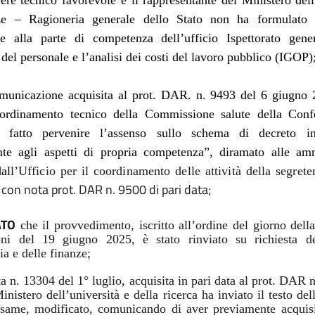
ere tecnico favorevole e il rappresentante del Ministero de
ze – Ragioneria generale dello Stato non ha formulato 
te alla parte di competenza dell’ufficio
Ispettorato gene
del personale e l’analisi dei costi del lavoro pubblico (IGOP)
municazione acquisita al prot. DAR. n. 9493 del 6 giugno 
ordinamento tecnico della Commissione salute della Conf
 fatto pervenire l’assenso sullo schema di decreto in
nte agli aspetti di propria competenza”, diramato alle amm
dal
l’Ufficio per il coordinamento delle attività della segrete
, con nota prot. DAR n. 9500 di pari data;
ATO
che il provvedimento, iscritto all’ordine del giorno del
oni del 19 giugno 2025, è stato rinviato su richiesta d
a e delle finanze;
a n. 13304 del 1° luglio, acquisita in pari data al prot. DAR 
Ministero dell’università e della ricerca ha inviato il testo de
esame, modificato, comunicando di aver previamente acquisi