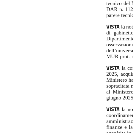
tecnico del 
DAR n. 11202
parere tecni
VISTA
la
not
di gabinett
Dipartiment
osservazio
dell’univer
MUR prot. n
VISTA
la com
2025, acqui
Ministero ha
sopracitata 
al Minister
giugno 2025
VISTA
la no
coordinamen
amministraz
finanze e l