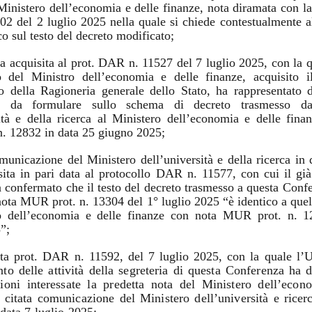
Ministero dell’economia e delle finanze, nota diramata con la 
 del 2 luglio 2025 nella quale si chiede contestualmente al
co sul testo del decreto modificato;
a acquisita al prot. DAR n. 11527 del 7 luglio 2025, con la 
o del Ministro dell’economia e delle finanze, acquisito i
o della Ragioneria generale dello Stato, ha rappresentato 
ni da formulare sullo schema di decreto trasmesso da
sità e della ricerca al Ministero dell’economia e delle fina
. 12832 in data 25 giugno 2025;
unicazione del Ministero dell’università e della ricerca in 
sita in pari data al protocollo DAR n. 11577, con cui il gi
 confermato che il testo del decreto trasmesso a questa Conf
nota MUR prot. n. 13304 del 1° luglio 2025 “è identico a que
o dell’economia e delle finanze con nota MUR prot. n. 
”;
ta prot. DAR n. 11592, del 7 luglio 2025, con la quale
l’U
to delle attività della segreteria di questa Conferenza ha d
ioni interessate la
predetta nota del Ministero dell’econ
a citata comunicazione del Ministero dell’università e ricer