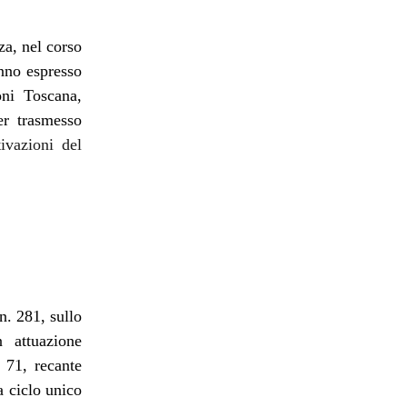
za, nel corso
nno espresso
oni Toscana,
er trasmesso
ivazioni del
n. 281, sullo
n attuazione
 71, recante
a ciclo unico