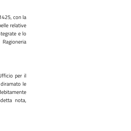
11425, con la
elle relative
ntegrate e lo
 Ragioneria
ficio per il
 diramato le
, debitamente
edetta nota,