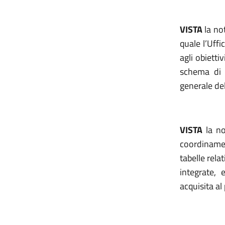
VISTA
la not
quale l’Uffi
agli obietti
schema di 
generale del
VISTA
la no
coordinamen
tabelle rela
integrate,
acquisita al