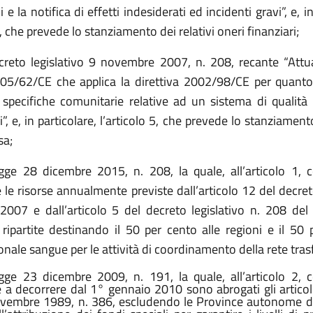
 e la notifica di effetti indesiderati ed incidenti gravi”, e, i
2, che prevede lo stanziamento dei relativi oneri finanziari;
creto legislativo 9 novembre 2007, n. 208, recante “Attu
005/62/CE che applica la direttiva 2002/98/CE per quanto
specifiche comunitarie relative ad un sistema di qualità p
i”, e, in particolare, l’articolo 5, che prevede lo stanziamento
sa;
egge 28 dicembre 2015, n. 208, la quale, all’articolo 1
le risorse annualmente previste dall’articolo 12 del decret
2007 e dall’articolo 5 del decreto legislativo n. 208 de
ipartite destinando il 50 per cento alle regioni e il 50 
nale sangue per le attività di coordinamento della rete tras
gge 23 dicembre 2009, n. 191, la quale, all’articolo 2,
 a decorrere dal 1° gennaio 2010 sono abrogati gli articoli
vembre 1989, n. 386, escludendo le Province autonome di