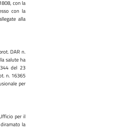
11808, con la
messo con la
llegate alla
prot. DAR n.
lla salute ha
0344 del 23
ot. n. 16365
fusionale per
fficio per il
 diramato la