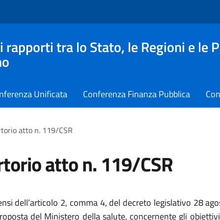
apporti tra lo Stato, le Regioni e le 
no
nferenza Unificata
Conferenza Finanza Pubblica
Con
torio atto n. 119/CSR
torio atto n. 119/CSR
ensi dell’articolo 2, comma 4, del decreto legislativo 28 ag
roposta del Ministero della salute, concernente gli obiettivi e