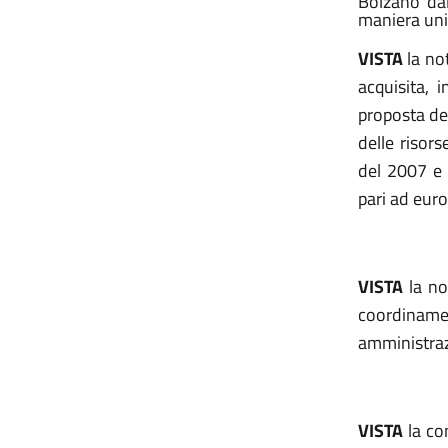
Bolzano dall
maniera unif
VISTA
la not
acquisita, 
proposta degl
delle risors
del 2007 e 
pari ad eur
VISTA
la no
coordinamen
amministraz
VISTA
la co