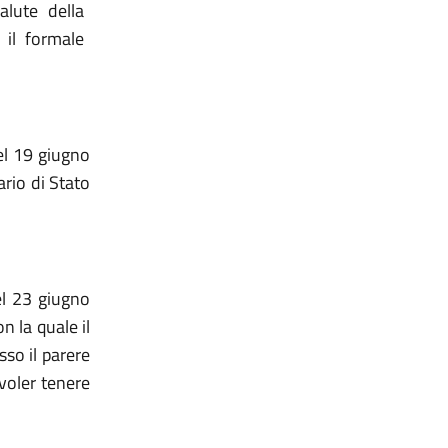
lute della
il formale
del 19 giugno
ario di Stato
el 23 giugno
 la quale il
so il parere
 voler tenere