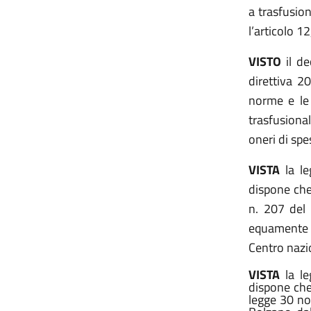
a trasfusioni
l’articolo 1
VISTO
il de
direttiva 2
norme e le 
trasfusional
oneri di spe
VISTA
la l
dispone che 
n. 207 del 
equamente r
Centro nazio
VISTA
la le
dispone che
legge 30 no