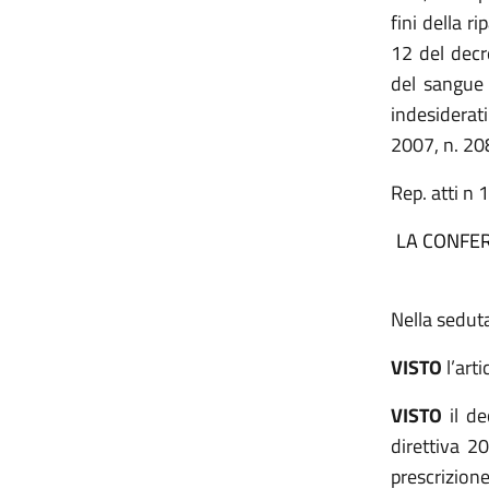
fini della r
12 del decr
del sangue 
indesiderati
2007, n. 208
Rep. atti n 
LA CONFER
Nella seduta
VISTO
l’art
VISTO
il de
direttiva 2
prescrizion