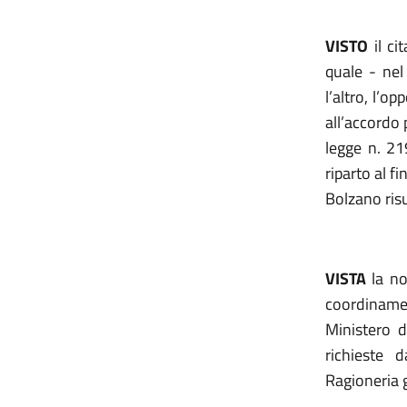
VISTO
il ci
quale - nel
l’altro, l’o
all’accordo p
legge n. 21
riparto al f
Bolzano risu
VISTA
la
no
coordinamen
Ministero d
richieste 
Ragioneria g