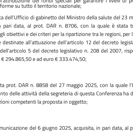
’attribuzione dei fondi speciali per garantire i livelli di p
orme su tutto il territorio nazionale;
a dell’Ufficio di gabinetto del Ministro della salute del 23
in pari data, al prot. DAR n. 8706, con la quale è stata 
i obiettivi e dei criteri per la ripartizione tra le regioni, pe
e destinate all’attuazione dell’articolo 12 del decreto legis
dell’articolo 5 del decreto legislativo n. 208 del 2007, ris
o € 294.865,50 e ad euro € 333.474,50;
ta prot. DAR n. 8858 del 27 maggio 2025, con la quale
l
to delle attività della segreteria di questa Conferenza ha d
ioni competenti la proposta in oggetto;
municazione del 6 giugno 2025, acquisita, in pari data, al 