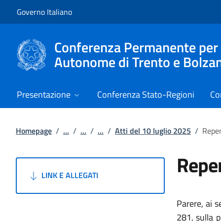
Vai al contenuto
Vai alla navigazione del sito
Governo Italiano
Conferenza Permanente per i r
Autonome di Trento e Bolza
Presentazione
Conferenza Stato-Regioni
Co
Homepage
/
...
/
...
/
...
/
Atti del 10 luglio 2025
/
Reper
Reper
LINK E ALLEGATI
Parere, ai s
281, sulla p