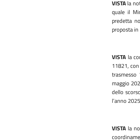
VISTA
la not
quale il Mi
predetta no
proposta in
VISTA
la co
11821, con l
trasmesso 
maggio 2025
dello scorso
l’anno 2025
VISTA
la no
coordinamen