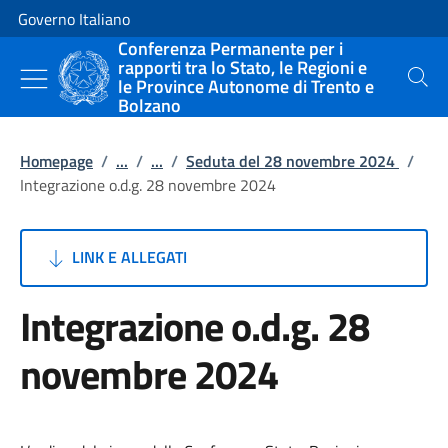
Vai al contenuto
Vai alla navigazione del sito
Governo Italiano
Conferenza Permanente per i
rapporti tra lo Stato, le Regioni e
le Province Autonome di Trento e
Cerca
Bolzano
Homepage
/
...
/
...
/
Seduta del 28 novembre 2024
/
Integrazione o.d.g. 28 novembre 2024
LINK E ALLEGATI
Integrazione o.d.g. 28
novembre 2024