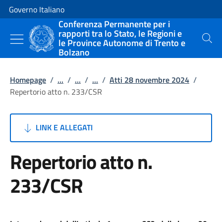
Vai al contenuto
Vai alla navigazione del sito
Governo Italiano
Conferenza Permanente per i
rapporti tra lo Stato, le Regioni e
le Province Autonome di Trento e
Cerca
Bolzano
Homepage
/
...
/
...
/
...
/
Atti 28 novembre 2024
/
Repertorio atto n. 233/CSR
LINK E ALLEGATI
Repertorio atto n.
233/CSR