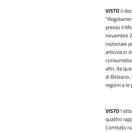
VISTO
il de
“Regolamento
presso il Mi
novembre 201
nazionale pe
articola in 
consumatori 
altri, da qu
di Bolzano, 
regioni e le
VISTO
l’att
quattro rapp
Comitato na