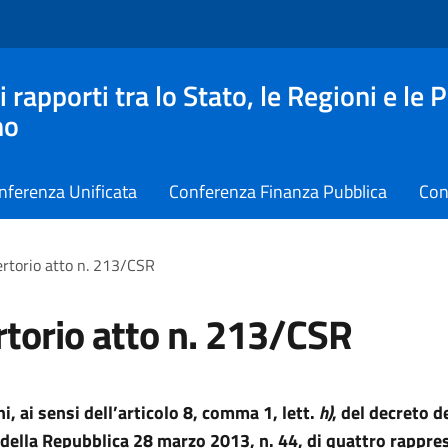
apporti tra lo Stato, le Regioni e le 
no
nferenza Unificata
Conferenza Finanza Pubblica
Con
rtorio atto n. 213/CSR
torio atto n. 213/CSR
i, ai sensi dell’articolo 8, comma 1, lett.
h)
, del decreto d
della Repubblica 28 marzo 2013, n. 44, di quattro rappre