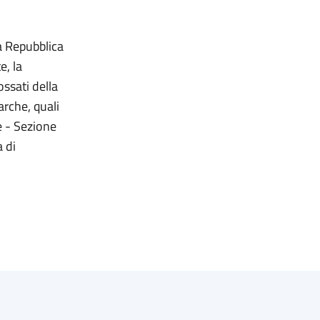
la Repubblica
e, la
ssati della
rche, quali
e - Sezione
 di