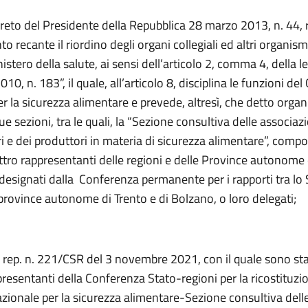
creto del Presidente della Repubblica 28 marzo 2013, n. 44,
 recante il riordino degli organi collegiali ed altri organism
nistero della salute, ai sensi dell’articolo 2, comma 4, della l
0, n. 183”, il quale, all’articolo 8, disciplina le funzioni de
r la sicurezza alimentare e prevede, altresì, che detto orga
due sezioni, tra le quali, la “Sezione consultiva delle associaz
e dei produttori in materia di sicurezza alimentare”, compost
attro rappresentanti delle regioni e delle Province autonome 
designati dalla Conferenza permanente per i rapporti tra lo S
 province autonome di Trento e di Bolzano, o loro delegati;
o rep. n. 221/CSR del 3 novembre 2021, con il quale sono sta
resentanti della Conferenza Stato-regioni per la ricostituzi
zionale per la sicurezza alimentare-Sezione consultiva dell