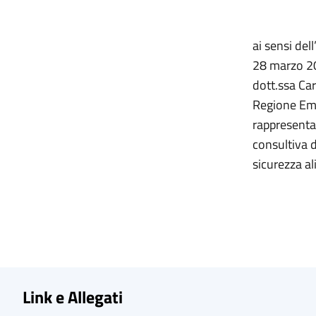
ai sensi del
28 marzo 201
dott.ssa Car
Regione Emi
rappresenta
consultiva d
sicurezza a
Link e Allegati