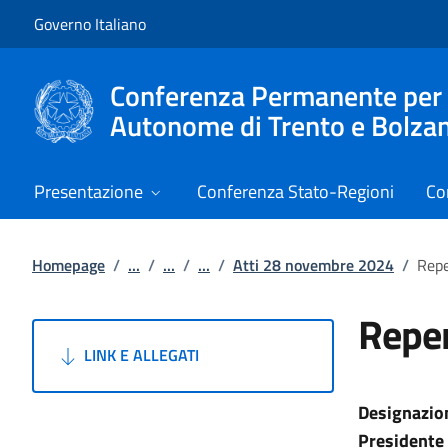
Vai al contenuto
Vai alla navigazione del sito
Governo Italiano
Conferenza Permanente per i r
Autonome di Trento e Bolza
Presentazione
Conferenza Stato-Regioni
Co
Homepage
/
...
/
...
/
...
/
Atti 28 novembre 2024
/
Repe
Reper
LINK E ALLEGATI
Designazion
Presidente 