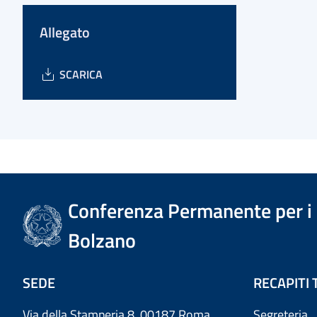
Allegato
SCARICA
Conferenza Permanente per i r
Bolzano
SEDE
RECAPITI 
Via della Stamperia 8, 00187 Roma
Segreteria