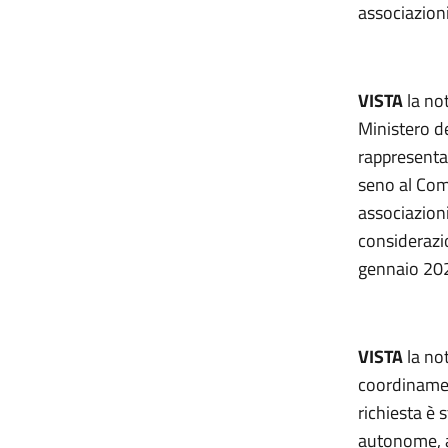
associazioni
VISTA
la not
Ministero de
rappresentan
seno al Comi
associazioni
considerazio
gennaio 20
VISTA
la not
coordinament
richiesta è 
autonome, al