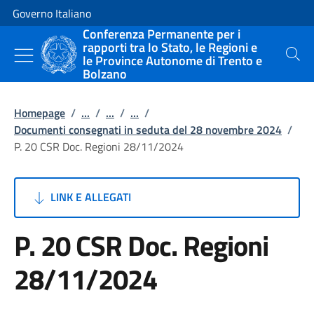
Vai al contenuto
Vai alla navigazione del sito
Governo Italiano
Conferenza Permanente per i
rapporti tra lo Stato, le Regioni e
le Province Autonome di Trento e
Cerca
Bolzano
Homepage
/
...
/
...
/
...
/
Documenti consegnati in seduta del 28 novembre 2024
/
P. 20 CSR Doc. Regioni 28/11/2024
LINK E ALLEGATI
P. 20 CSR Doc. Regioni
28/11/2024