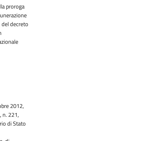
lla proroga
emunerazione
1 del decreto
n
azionale
tobre 2012,
, n. 221,
rio di Stato