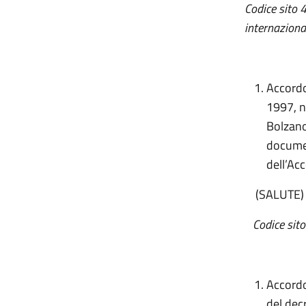
Codice sito 
internaziona
Accordo
1997, n
Bolzano
documen
dell’Ac
(SALUTE)
Codice sito
Accordo,
del decr