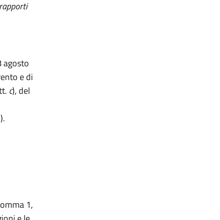
 rapporti
28 agosto
rento e di
tt.
c
)
,
del
).
, comma 1,
ioni e le