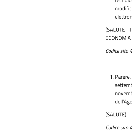
tecnolog
modific
elettro
(SALUTE - 
ECONOMIA 
Codice sito 
Parere, 
settemb
novembr
dell’Ag
(SALUTE)
Codice sito 