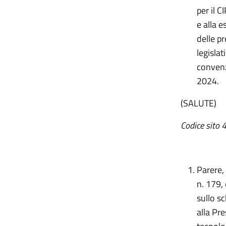
per il C
e alla 
delle pr
legisla
convenz
2024.
(SALUTE)
Codice sito 
Parere,
n. 179,
sullo s
alla Pr