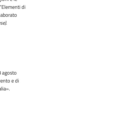
“Elementi di
elaborato
se)
.
28 agosto
rento e di
alia».