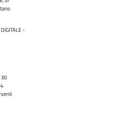
e, di
tario
DIGITALE -
e 30
24
rventi