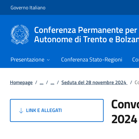
Vai al contenuto
Vai alla navigazione del sito
Governo Italiano
Conferenza Permanente per i r
Autonome di Trento e Bolza
Presentazione
Conferenza Stato-Regioni
Co
Homepage
/
...
/
...
/
Seduta del 28 novembre 2024
/
C
Convo
LINK E ALLEGATI
2024