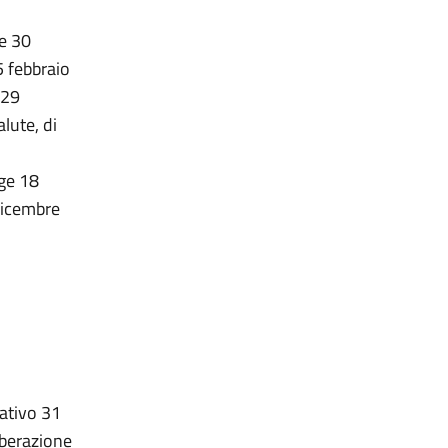
ge 30
5 febbraio
 29
lute, di
ge 18
dicembre
lativo 31
iberazione