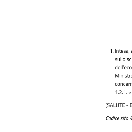
Intesa, 
sullo s
dell’ec
Ministro
concern
1.2.1. 
(SALUTE - 
Codice sito