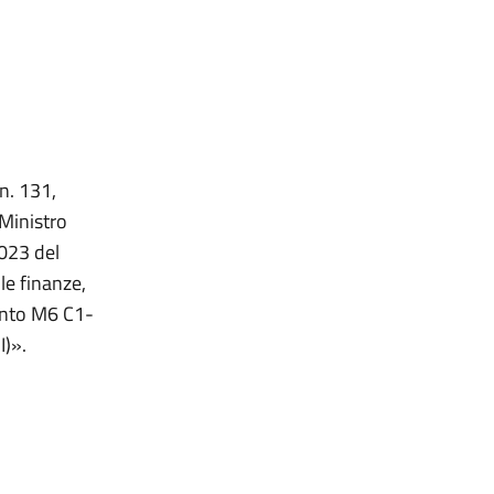
 n. 131,
 Ministro
2023 del
le finanze,
mento M6 C1-
I)».