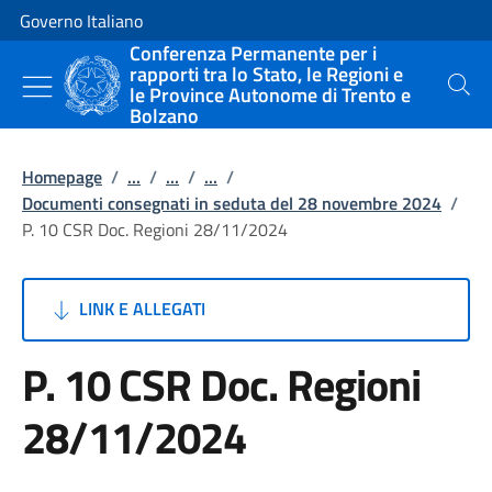
Vai al contenuto
Vai alla navigazione del sito
Governo Italiano
Conferenza Permanente per i
rapporti tra lo Stato, le Regioni e
le Province Autonome di Trento e
Cerca
Bolzano
Homepage
/
...
/
...
/
...
/
Documenti consegnati in seduta del 28 novembre 2024
/
P. 10 CSR Doc. Regioni 28/11/2024
LINK E ALLEGATI
P. 10 CSR Doc. Regioni
28/11/2024