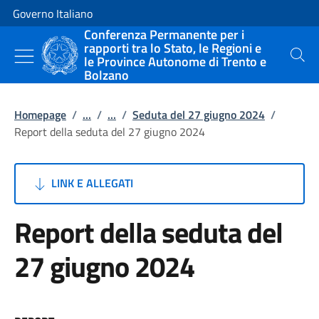
Vai al contenuto
Vai alla navigazione del sito
Governo Italiano
Conferenza Permanente per i
rapporti tra lo Stato, le Regioni e
le Province Autonome di Trento e
Cerca
Bolzano
Homepage
/
...
/
...
/
Seduta del 27 giugno 2024
/
Report della seduta del 27 giugno 2024
LINK E ALLEGATI
Report della seduta del
27 giugno 2024