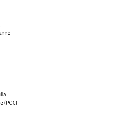
a
hanno
lla
e (POC)