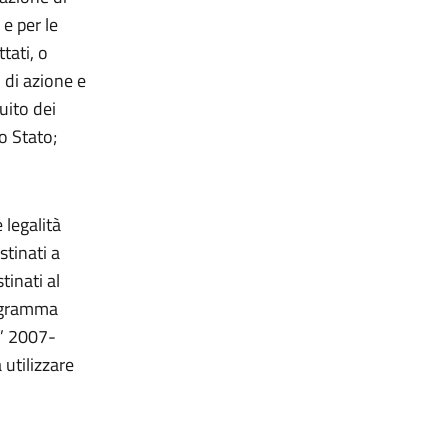
e per le
tati, o
 di azione e
uito dei
o Stato;
legalità
tinati a
inati al
rogramma
a” 2007-
utilizzare