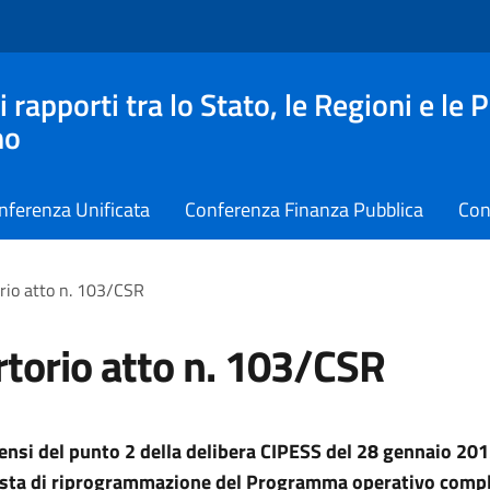
apporti tra lo Stato, le Regioni e le 
no
nferenza Unificata
Conferenza Finanza Pubblica
Con
rio atto n. 103/CSR
torio atto n. 103/CSR
sensi del punto 2 della delibera CIPESS del 28 gennaio 201
osta di riprogrammazione del Programma operativo com