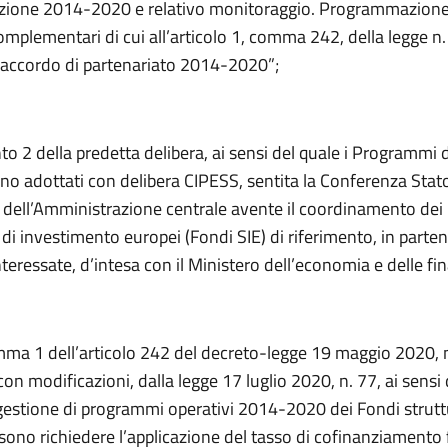
ione 2014-2020 e relativo monitoraggio. Programmazione
complementari di cui all’articolo 1, comma 242, della legge 
ll’accordo di partenariato 2014-2020”;
nto 2 della predetta delibera, ai sensi del quale i Programmi 
no adottati con delibera CIPESS, sentita la Conferenza Stat
 dell’Amministrazione centrale avente il coordinamento dei
e di investimento europei (Fondi SIE) di riferimento, in parte
nteressate, d’intesa con il Ministero dell’economia e delle fi
mma 1 dell’articolo 242 del decreto-legge 19 maggio 2020, n
con modificazioni, dalla legge 17 luglio 2020, n. 77, ai sensi 
 gestione di programmi operativi 2014-2020 dei Fondi strutt
sono richiedere l’applicazione del tasso di cofinanziamento 