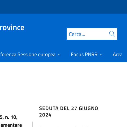
Province
Cerca
ferenza Sessione europea
Focus PNRR
Area r
SEDUTA DEL 27 GIUGNO
2024
5, n. 10,
plementare