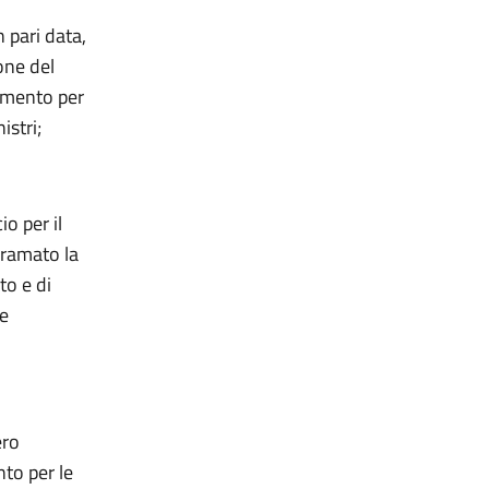
 pari data,
one del
timento per
istri;
o per il
iramato la
to e di
le
ero
to per le