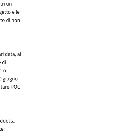
tri un
etto e le
to di non
i data, al
 di
ero
0 giugno
ntare POC
uddetta
te;