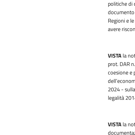
politiche di
documento d
Regioni e l
avere riscon
VISTA
la not
prot. DAR n.
coesione e p
dell’econom
2024 - sull
legalità 20
VISTA
la no
documentazi