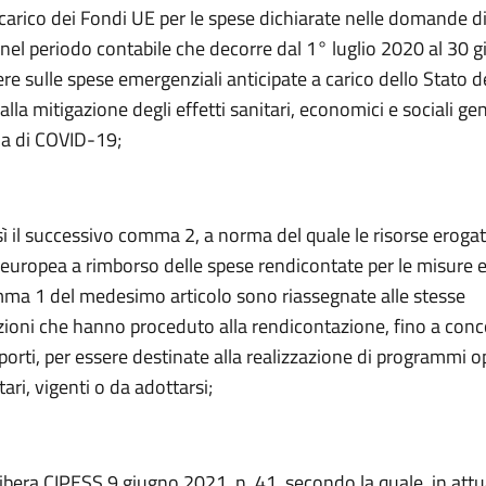
carico dei Fondi UE per le spese dichiarate nelle domande d
el periodo contabile che decorre dal 1° luglio 2020 al 30 
re sulle spese emergenziali anticipate a carico dello Stato d
alla mitigazione degli effetti sanitari, economici e sociali ge
ia di COVID-19;
sì il successivo comma 2, a norma del quale le risorse eroga
 europea a rimborso delle spese rendicontate per le misure 
omma 1 del medesimo articolo sono riassegnate alle stesse
ioni che hanno proceduto alla rendicontazione, fino a conc
mporti, per essere destinate alla realizzazione di programmi o
ri, vigenti o da adottarsi;
ibera CIPESS 9 giugno 2021, n. 41, secondo la quale, in attu