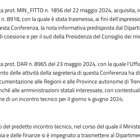
ta prot. MIN_FITTO n. 1856 del 22 maggio 2024, acquisita, in
 n. 8918, con la quale è stata trasmessa, ai fini dell’espressi
uesta Conferenza, la nota informativa predisposta dal Dipar
 di coesione e per il sud della Presidenza del Consiglio dei min
a prot. DAR n. 8965 del 23 maggio 2024, con la quale l’Uffici
to delle attività della segreteria di questa Conferenza ha d
cumentazione alle Regioni e alle Province autonome di Tren
ché alle amministrazioni statali interessate, con contestua
e di un incontro tecnico per il giorno 4 giugno 2024;
ti del predetto incontro tecnico, nel corso del quale il Minist
a e delle finanze si è impegnato a trasmettere al Dipartimen