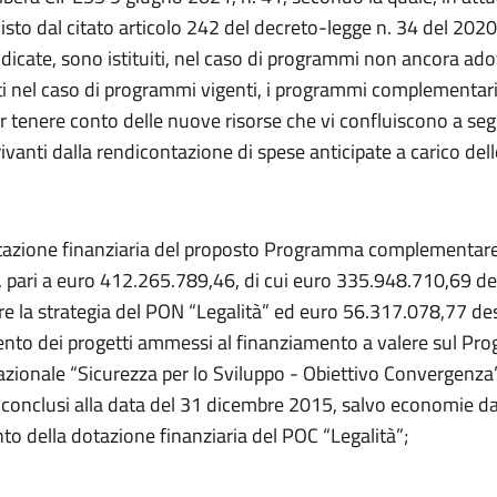
sto dal citato articolo 242 del decreto-legge n. 34 del 2020 
 indicate, sono istituiti, nel caso di programmi non ancora adot
i nel caso di programmi vigenti, i programmi complementari
r tenere conto delle nuove risorse che vi confluiscono a seg
ivanti dalla rendicontazione di spese anticipate a carico dell
tazione finanziaria del proposto Programma complementare 
pari a euro 412.265.789,46, di cui euro 335.948.710,69 des
e la strategia del PON “Legalità” ed euro 56.317.078,77 dest
to dei progetti ammessi al finanziamento a valere sul P
azionale “Sicurezza per lo Sviluppo - Obiettivo Convergenz
conclusi alla data del 31 dicembre 2015, salvo economie da 
to della dotazione finanziaria del POC “Legalità”;