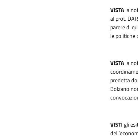
VISTA
la no
al prot. DAR
parere di q
le politiche
VISTA
la not
coordinamen
predetta do
Bolzano non
convocazion
VISTI
gli esi
dell’economi