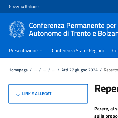
Vai al contenuto
Vai alla navigazione del sito
Governo Italiano
Conferenza Permanente per i r
Autonome di Trento e Bolza
Presentazione
Conferenza Stato-Regioni
Co
Homepage
/
...
/
...
/
...
/
Atti 27 giugno 2024
/
Reperto
Reper
LINK E ALLEGATI
Parere, ai 
sulla prop