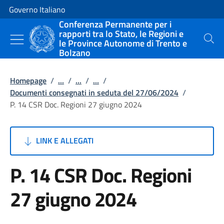
Vai al contenuto
Vai alla navigazione del sito
Governo Italiano
Conferenza Permanente per i
rapporti tra lo Stato, le Regioni e
le Province Autonome di Trento e
Cerca
Bolzano
Homepage
/
...
/
...
/
...
/
Documenti consegnati in seduta del 27/06/2024
/
P. 14 CSR Doc. Regioni 27 giugno 2024
LINK E ALLEGATI
P. 14 CSR Doc. Regioni
27 giugno 2024