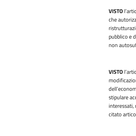
VISTO
l’art
che autorizz
ristruttura
pubblico e d
non autosuff
VISTO
l’arti
modificazion
dell’economi
stipulare ac
interessati,
citato artic