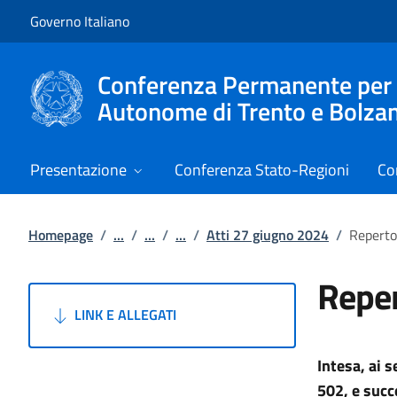
Vai al contenuto
Vai alla navigazione del sito
Governo Italiano
Conferenza Permanente per i r
Autonome di Trento e Bolza
Presentazione
Conferenza Stato-Regioni
Co
Homepage
/
...
/
...
/
...
/
Atti 27 giugno 2024
/
Reperto
Reper
LINK E ALLEGATI
Intesa, ai s
502, e succ