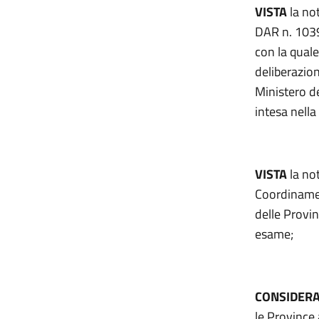
VISTA
la not
DAR n. 1039
con la qual
deliberazion
Ministero de
intesa nell
VISTA
la not
Coordinamen
delle Provi
esame;
CONSIDER
le Province