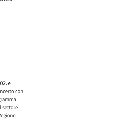
02, e
oncerto con
rogramma
l settore
 Regione