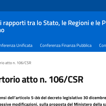
apporti tra lo Stato, le Regioni e le 
no
nferenza Unificata
Conferenza Finanza Pubblica
Con
rio atto n. 106/CSR
torio atto n. 106/CSR
ensi dell’articolo 5-
bis
del decreto legislativo 30 dicembre
essive modificazioni, sulla proposta del Ministero della sa