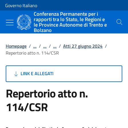
Vai al contenuto
Vai alla navigazione del sito
Governo Italiano
Conferenza Permanente per i
rapporti tra lo Stato, le Regioni e
le Province Autonome di Trento e
Cerca
Bolzano
Homepage
/
...
/
...
/
...
/
Atti 27 giugno 2024
/
Repertorio atto n. 114/CSR
LINK E ALLEGATI
Repertorio atto n.
114/CSR